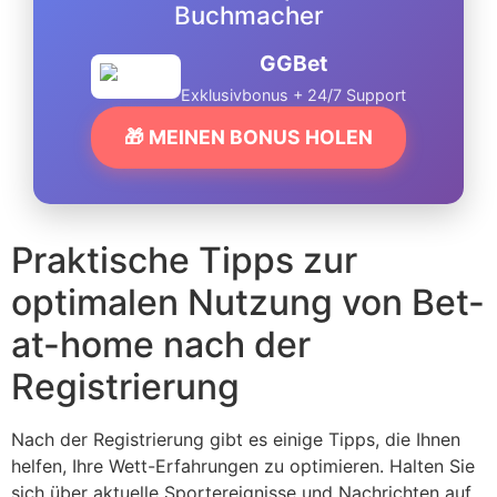
Buchmacher
GGBet
Exklusivbonus + 24/7 Support
🎁 MEINEN BONUS HOLEN
Praktische Tipps zur
optimalen Nutzung von Bet-
at-home nach der
Registrierung
Nach der Registrierung gibt es einige Tipps, die Ihnen
helfen, Ihre Wett-Erfahrungen zu optimieren. Halten Sie
sich über aktuelle Sportereignisse und Nachrichten auf