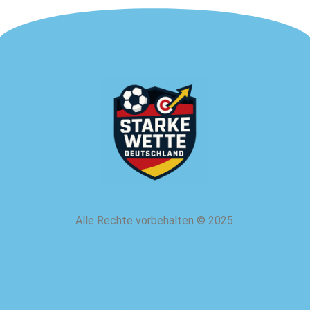
Alle Rechte vorbehalten
©
2025.