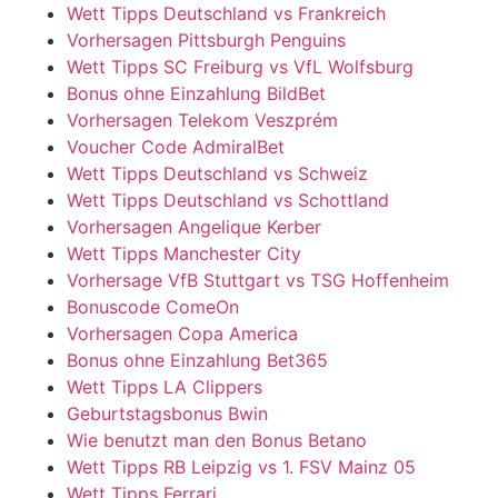
Wett Tipps Deutschland vs Frankreich
Vorhersagen Pittsburgh Penguins
Wett Tipps SC Freiburg vs VfL Wolfsburg
Bonus ohne Einzahlung BildBet
Vorhersagen Telekom Veszprém
Voucher Code AdmiralBet
Wett Tipps Deutschland vs Schweiz
Wett Tipps Deutschland vs Schottland
Vorhersagen Angelique Kerber
Wett Tipps Manchester City
Vorhersage VfB Stuttgart vs TSG Hoffenheim
Bonuscode ComeOn
Vorhersagen Copa America
Bonus ohne Einzahlung Bet365
Wett Tipps LA Clippers
Geburtstagsbonus Bwin
Wie benutzt man den Bonus Betano
Wett Tipps RB Leipzig vs 1. FSV Mainz 05
Wett Tipps Ferrari