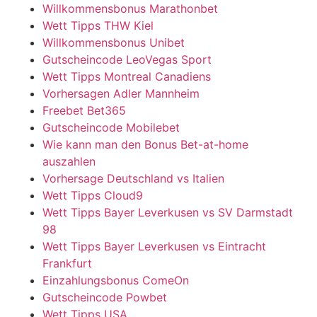
Willkommensbonus Marathonbet
Wett Tipps THW Kiel
Willkommensbonus Unibet
Gutscheincode LeoVegas Sport
Wett Tipps Montreal Canadiens
Vorhersagen Adler Mannheim
Freebet Bet365
Gutscheincode Mobilebet
Wie kann man den Bonus Bet-at-home
auszahlen
Vorhersage Deutschland vs Italien
Wett Tipps Cloud9
Wett Tipps Bayer Leverkusen vs SV Darmstadt
98
Wett Tipps Bayer Leverkusen vs Eintracht
Frankfurt
Einzahlungsbonus ComeOn
Gutscheincode Powbet
Wett Tipps USA