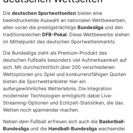
Die
deutschen Sportwettseiten
bieten eine
beeindruckende Auswahl an nationalen Wettbewerben,
allen voran die prestigeträchtige
Bundesliga
und den
traditionsreichen
DFB-Pokal
. Diese Wettbewerbe stehen
im Mittelpunkt des deutschen Sportwettenmarkts.
Die Bundesliga zieht als Premium-Produkt des
deutschen Fußballs besonders viel Aufmerksamkeit auf
sich. Mit durchschnittlich über 200 verschiedenen
Wettoptionen pro Spiel und konkurrenzfähigen Quoten
bieten die Sportwettanbieter hier ein
außergewöhnliches Wetterlebnis. Die Integration
modernster Technologien ermöglicht dabei Live-
Streaming-Optionen und Echtzeit-Statistiken, die das
Wetten noch spannender machen.
Neben dem Fußball erfreuen sich auch die
Basketball-
Bundesliga
und die
Handball-Bundesliga
wachsender