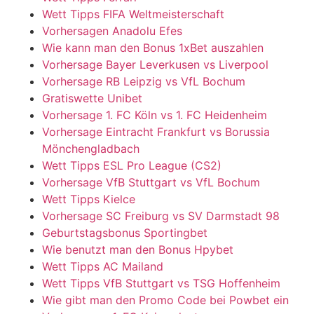
Wett Tipps FIFA Weltmeisterschaft
Vorhersagen Anadolu Efes
Wie kann man den Bonus 1xBet auszahlen
Vorhersage Bayer Leverkusen vs Liverpool
Vorhersage RB Leipzig vs VfL Bochum
Gratiswette Unibet
Vorhersage 1. FC Köln vs 1. FC Heidenheim
Vorhersage Eintracht Frankfurt vs Borussia
Mönchengladbach
Wett Tipps ESL Pro League (CS2)
Vorhersage VfB Stuttgart vs VfL Bochum
Wett Tipps Kielce
Vorhersage SC Freiburg vs SV Darmstadt 98
Geburtstagsbonus Sportingbet
Wie benutzt man den Bonus Hpybet
Wett Tipps AC Mailand
Wett Tipps VfB Stuttgart vs TSG Hoffenheim
Wie gibt man den Promo Code bei Powbet ein