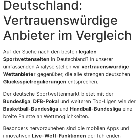
Deutschland:
Vertrauenswürdige
Anbieter im Vergleich
Auf der Suche nach den besten
legalen
Sportwettenseiten
in Deutschland? In unserer
umfassenden Analyse stellen wir
vertrauenswürdige
Wettanbieter
gegenüber, die alle strengen deutschen
Glücksspielregulierungen
entsprechen.
Der deutsche Sportwettenmarkt bietet mit der
Bundesliga
,
DFB-Pokal
und weiteren Top-Ligen wie der
Basketball-Bundesliga
und
Handball-Bundesliga
eine
breite Palette an Wettmöglichkeiten.
Besonders hervorzuheben sind die mobilen Apps und
innovativen
Live-Wett-Funktionen
der führenden