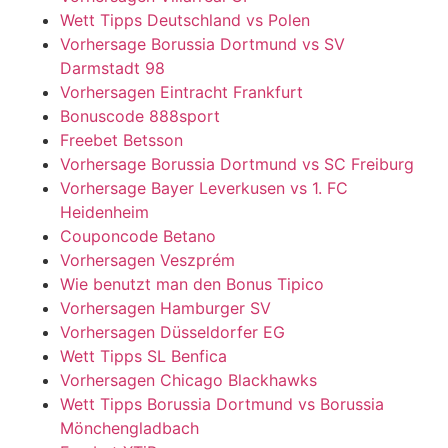
Wett Tipps Deutschland vs Polen
Vorhersage Borussia Dortmund vs SV
Darmstadt 98
Vorhersagen Eintracht Frankfurt
Bonuscode 888sport
Freebet Betsson
Vorhersage Borussia Dortmund vs SC Freiburg
Vorhersage Bayer Leverkusen vs 1. FC
Heidenheim
Couponcode Betano
Vorhersagen Veszprém
Wie benutzt man den Bonus Tipico
Vorhersagen Hamburger SV
Vorhersagen Düsseldorfer EG
Wett Tipps SL Benfica
Vorhersagen Chicago Blackhawks
Wett Tipps Borussia Dortmund vs Borussia
Mönchengladbach