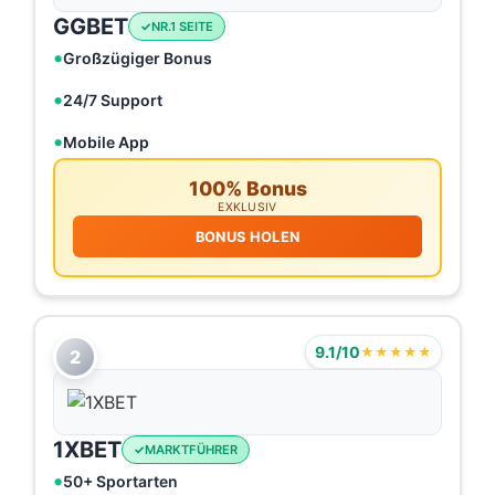
GGBET
NR.1 SEITE
Großzügiger Bonus
24/7 Support
Mobile App
100% Bonus
EXKLUSIV
BONUS HOLEN
9.1/10
★★★★★
2
1XBET
MARKTFÜHRER
50+ Sportarten