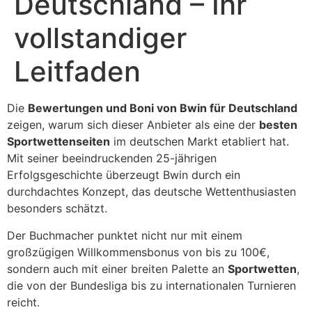
Deutschland – Ihr
vollstandiger
Leitfaden
Die
Bewertungen und Boni von Bwin für Deutschland
zeigen, warum sich dieser Anbieter als eine der
besten
Sportwettenseiten
im deutschen Markt etabliert hat.
Mit seiner beeindruckenden 25-jährigen
Erfolgsgeschichte überzeugt Bwin durch ein
durchdachtes Konzept, das deutsche Wettenthusiasten
besonders schätzt.
Der Buchmacher punktet nicht nur mit einem
großzügigen Willkommensbonus von bis zu 100€,
sondern auch mit einer breiten Palette an
Sportwetten
,
die von der Bundesliga bis zu internationalen Turnieren
reicht.