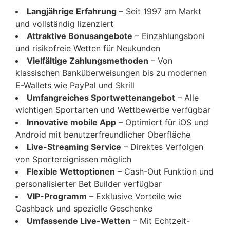
Langjährige Erfahrung
– Seit 1997 am Markt
und vollständig lizenziert
Attraktive Bonusangebote
– Einzahlungsboni
und risikofreie Wetten für Neukunden
Vielfältige Zahlungsmethoden
– Von
klassischen Banküberweisungen bis zu modernen
E-Wallets wie PayPal und Skrill
Umfangreiches Sportwettenangebot
– Alle
wichtigen Sportarten und Wettbewerbe verfügbar
Innovative mobile App
– Optimiert für iOS und
Android mit benutzerfreundlicher Oberfläche
Live-Streaming Service
– Direktes Verfolgen
von Sportereignissen möglich
Flexible Wettoptionen
– Cash-Out Funktion und
personalisierter Bet Builder verfügbar
VIP-Programm
– Exklusive Vorteile wie
Cashback und spezielle Geschenke
Umfassende Live-Wetten
– Mit Echtzeit-