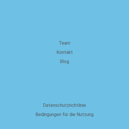
über uns
Team
Kontakt
Blog
Rechtliches
Datenschutzrichtlinie
Bedingungen für die Nutzung