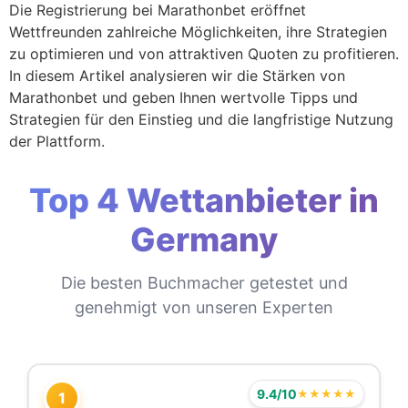
Die Registrierung bei Marathonbet eröffnet
Wettfreunden zahlreiche Möglichkeiten, ihre Strategien
zu optimieren und von attraktiven Quoten zu profitieren.
In diesem Artikel analysieren wir die Stärken von
Marathonbet und geben Ihnen wertvolle Tipps und
Strategien für den Einstieg und die langfristige Nutzung
der Plattform.
Top 4 Wettanbieter in
Germany
Die besten Buchmacher getestet und
genehmigt von unseren Experten
9.4/10
★★★★★
1