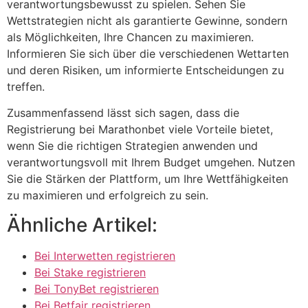
verantwortungsbewusst zu spielen. Sehen Sie
Wettstrategien nicht als garantierte Gewinne, sondern
als Möglichkeiten, Ihre Chancen zu maximieren.
Informieren Sie sich über die verschiedenen Wettarten
und deren Risiken, um informierte Entscheidungen zu
treffen.
Zusammenfassend lässt sich sagen, dass die
Registrierung bei Marathonbet viele Vorteile bietet,
wenn Sie die richtigen Strategien anwenden und
verantwortungsvoll mit Ihrem Budget umgehen. Nutzen
Sie die Stärken der Plattform, um Ihre Wettfähigkeiten
zu maximieren und erfolgreich zu sein.
Ähnliche Artikel:
Bei Interwetten registrieren
Bei Stake registrieren
Bei TonyBet registrieren
Bei Betfair registrieren