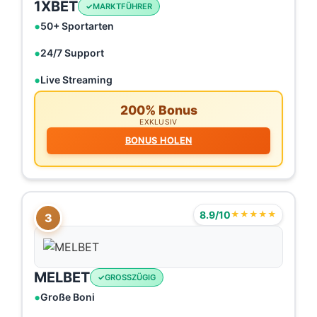
1XBET
MARKTFÜHRER
50+ Sportarten
24/7 Support
Live Streaming
200% Bonus
EXKLUSIV
BONUS HOLEN
8.9/10
★★★★★
3
MELBET
GROSSZÜGIG
Große Boni