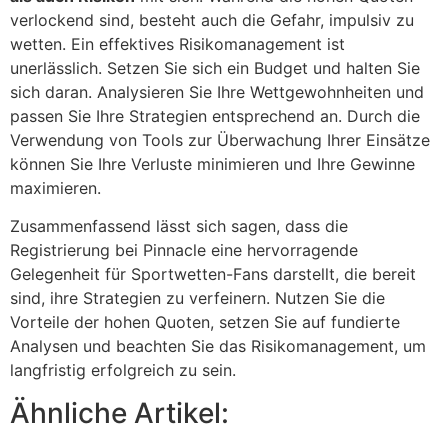
verlockend sind, besteht auch die Gefahr, impulsiv zu
wetten. Ein effektives Risikomanagement ist
unerlässlich. Setzen Sie sich ein Budget und halten Sie
sich daran. Analysieren Sie Ihre Wettgewohnheiten und
passen Sie Ihre Strategien entsprechend an. Durch die
Verwendung von Tools zur Überwachung Ihrer Einsätze
können Sie Ihre Verluste minimieren und Ihre Gewinne
maximieren.
Zusammenfassend lässt sich sagen, dass die
Registrierung bei Pinnacle eine hervorragende
Gelegenheit für Sportwetten-Fans darstellt, die bereit
sind, ihre Strategien zu verfeinern. Nutzen Sie die
Vorteile der hohen Quoten, setzen Sie auf fundierte
Analysen und beachten Sie das Risikomanagement, um
langfristig erfolgreich zu sein.
Ähnliche Artikel: