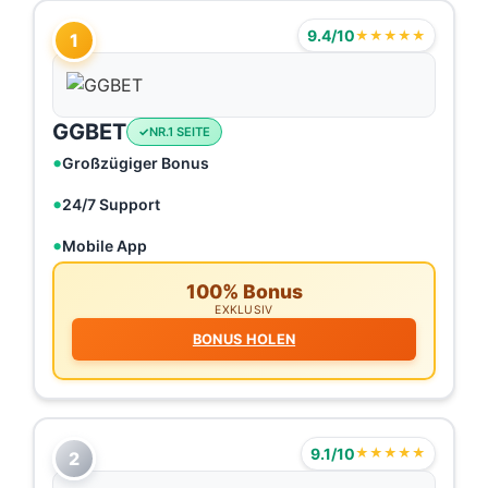
9.4/10
★★★★★
1
GGBET
NR.1 SEITE
Großzügiger Bonus
24/7 Support
Mobile App
100% Bonus
EXKLUSIV
BONUS HOLEN
9.1/10
★★★★★
2