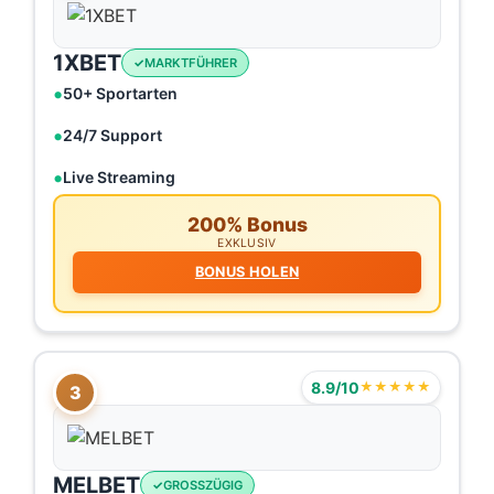
1XBET
MARKTFÜHRER
50+ Sportarten
24/7 Support
Live Streaming
200% Bonus
EXKLUSIV
BONUS HOLEN
8.9/10
★★★★★
3
MELBET
GROSSZÜGIG