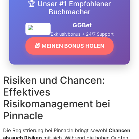
🏆 Unser #1 Empfohlener
Buchmacher
GGBet
Exklusivbonus + 24/7 Support
🎁 MEINEN BONUS HOLEN
Risiken und Chancen:
Effektives
Risikomanagement bei
Pinnacle
Die Registrierung bei Pinnacle bringt sowohl
Chancen
als auch Risiken
mit sich. Während die hohen Quoten