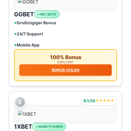
GGBET
NR.1 SEITE
Großzügiger Bonus
24/7 Support
Mobile App
100% Bonus
EXKLUSIV
BONUS HOLEN
9.1/10
★★★★★
2
1XBET
MARKTFÜHRER