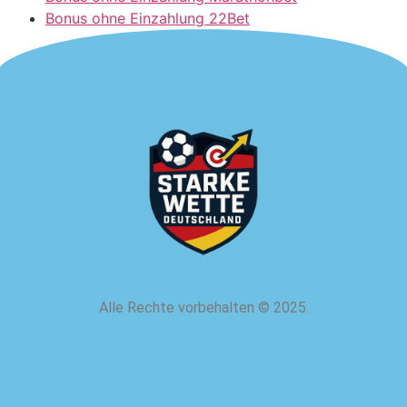
Bonus ohne Einzahlung 22Bet
Alle Rechte vorbehalten
©
2025.