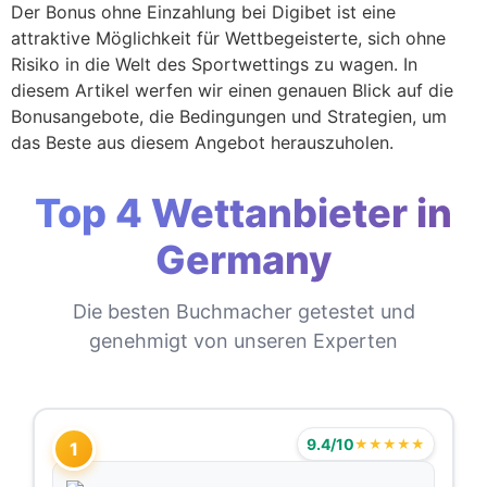
Der Bonus ohne Einzahlung bei Digibet ist eine
attraktive Möglichkeit für Wettbegeisterte, sich ohne
Risiko in die Welt des Sportwettings zu wagen. In
diesem Artikel werfen wir einen genauen Blick auf die
Bonusangebote, die Bedingungen und Strategien, um
das Beste aus diesem Angebot herauszuholen.
Top 4 Wettanbieter in
Germany
Die besten Buchmacher getestet und
genehmigt von unseren Experten
9.4/10
★★★★★
1