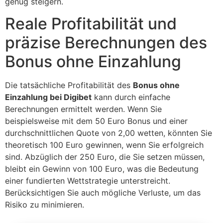
genug steigern.
Reale Profitabilität und
präzise Berechnungen des
Bonus ohne Einzahlung
Die tatsächliche Profitabilität des
Bonus ohne
Einzahlung bei Digibet
kann durch einfache
Berechnungen ermittelt werden. Wenn Sie
beispielsweise mit dem 50 Euro Bonus und einer
durchschnittlichen Quote von 2,00 wetten, könnten Sie
theoretisch 100 Euro gewinnen, wenn Sie erfolgreich
sind. Abzüglich der 250 Euro, die Sie setzen müssen,
bleibt ein Gewinn von 100 Euro, was die Bedeutung
einer fundierten Wettstrategie unterstreicht.
Berücksichtigen Sie auch mögliche Verluste, um das
Risiko zu minimieren.