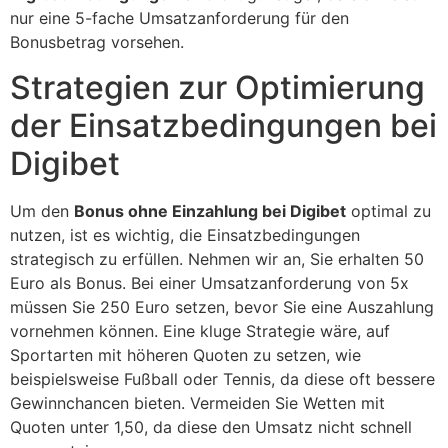
nur eine 5-fache Umsatzanforderung für den
Bonusbetrag vorsehen.
Strategien zur Optimierung
der Einsatzbedingungen bei
Digibet
Um den
Bonus ohne Einzahlung bei Digibet
optimal zu
nutzen, ist es wichtig, die Einsatzbedingungen
strategisch zu erfüllen. Nehmen wir an, Sie erhalten 50
Euro als Bonus. Bei einer Umsatzanforderung von 5x
müssen Sie 250 Euro setzen, bevor Sie eine Auszahlung
vornehmen können. Eine kluge Strategie wäre, auf
Sportarten mit höheren Quoten zu setzen, wie
beispielsweise Fußball oder Tennis, da diese oft bessere
Gewinnchancen bieten. Vermeiden Sie Wetten mit
Quoten unter 1,50, da diese den Umsatz nicht schnell