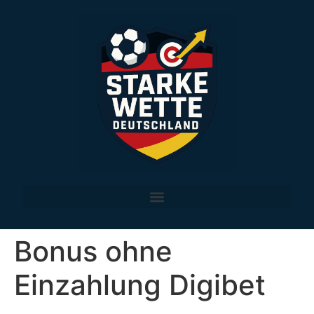
Bonus ohne
Einzahlung Digibet