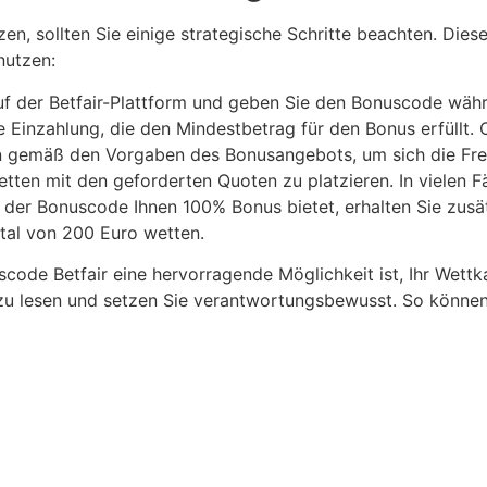
n, sollten Sie einige strategische Schritte beachten. Diese
nutzen:
auf der Betfair-Plattform und geben Sie den Bonuscode währ
te Einzahlung, die den Mindestbetrag für den Bonus erfüllt. 
n gemäß den Vorgaben des Bonusangebots, um sich die Fre
tten mit den geforderten Quoten zu platzieren. In vielen F
 der Bonuscode Ihnen 100% Bonus bietet, erhalten Sie zusät
tal von 200 Euro wetten.
code Betfair eine hervorragende Möglichkeit ist, Ihr Wettk
u lesen und setzen Sie verantwortungsbewusst. So können 