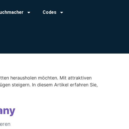
uchmacher
Codes
etten herausholen möchten. Mit attraktiven
en steigern. In diesem Artikel erfahren Sie,
any
eren