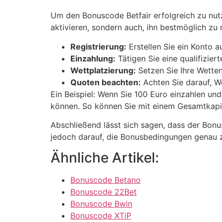
Um den Bonuscode Betfair erfolgreich zu nutze
aktivieren, sondern auch, ihn bestmöglich zu 
Registrierung:
Erstellen Sie ein Konto 
Einzahlung:
Tätigen Sie eine qualifizier
Wettplatzierung:
Setzen Sie Ihre Wette
Quoten beachten:
Achten Sie darauf, We
Ein Beispiel: Wenn Sie 100 Euro einzahlen und
können. So können Sie mit einem Gesamtkapi
Abschließend lässt sich sagen, dass der Bonus
jedoch darauf, die Bonusbedingungen genau z
Ähnliche Artikel:
Bonuscode Betano
Bonuscode 22Bet
Bonuscode Bwin
Bonuscode XTiP