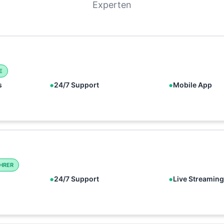
Experten
E
s
24/7 Support
Mobile App
HRER
24/7 Support
Live Streamin