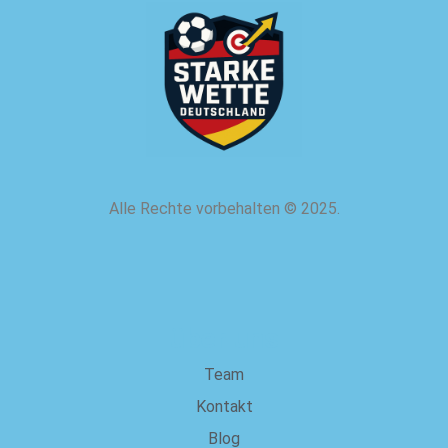
Alle Rechte vorbehalten
©
2025.
über uns
Team
Kontakt
Blog