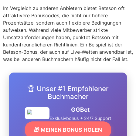
Im Vergleich zu anderen Anbietern bietet Betsson oft
attraktivere Bonuscodes, die nicht nur höhere
Prozentsätze, sondern auch flexiblere Bedingungen
aufweisen. Während viele Mitbewerber strikte
Umsatzanforderungen haben, punktet Betsson mit
kundenfreundlicheren Richtlinien. Ein Beispiel ist der
Betsson-Bonus, der auch auf Live-Wetten anwendbar ist,
was bei anderen Buchmachern häufig nicht der Fall ist.
🏆 Unser #1 Empfohlener
Buchmacher
GGBet
Exklusivbonus + 24/7 Support
🎁 MEINEN BONUS HOLEN