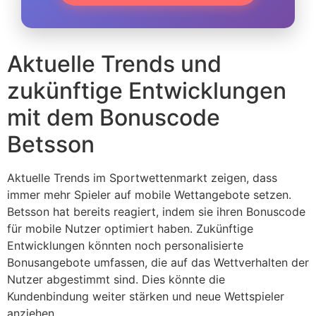
Aktuelle Trends und
zukünftige Entwicklungen
mit dem Bonuscode
Betsson
Aktuelle Trends im Sportwettenmarkt zeigen, dass
immer mehr Spieler auf mobile Wettangebote setzen.
Betsson hat bereits reagiert, indem sie ihren Bonuscode
für mobile Nutzer optimiert haben. Zukünftige
Entwicklungen könnten noch personalisierte
Bonusangebote umfassen, die auf das Wettverhalten der
Nutzer abgestimmt sind. Dies könnte die
Kundenbindung weiter stärken und neue Wettspieler
anziehen.