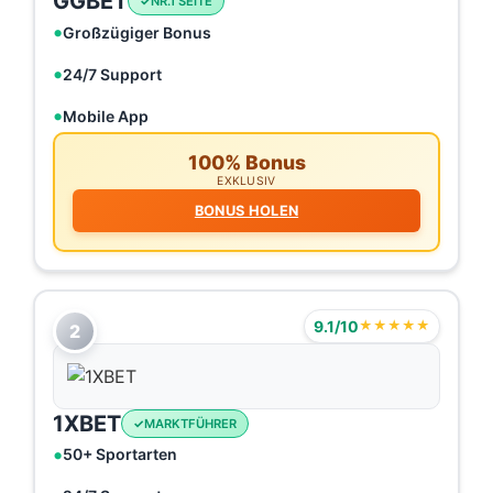
GGBET
NR.1 SEITE
Großzügiger Bonus
24/7 Support
Mobile App
100% Bonus
EXKLUSIV
BONUS HOLEN
9.1/10
★★★★★
2
1XBET
MARKTFÜHRER
50+ Sportarten