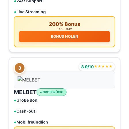
24/7 Support
Live Streaming
200% Bonus
EXKLUSIV
BONUS HOLEN
8.9/10
★★★★★
3
MELBET
GROSSZÜGIG
Große Boni
Cash-out
Mobilfreundlich