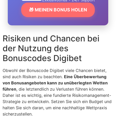
🎁 MEINEN BONUS HOLEN
Risiken und Chancen bei
der Nutzung des
Bonuscodes Digibet
Obwohl der Bonuscode Digibet viele Chancen bietet,
sind auch Risiken zu beachten.
Eine Überbewertung
von Bonusangeboten kann zu unüberlegten Wetten
führen
, die letztendlich zu Verlusten führen können.
Daher ist es wichtig, eine fundierte Risikomanagement-
Strategie zu entwickeln. Setzen Sie sich ein Budget und
halten Sie sich daran, um eine nachhaltige Wettpraxis
sicherzustellen.