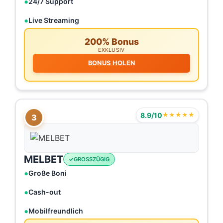
24/7 Support
Live Streaming
200% Bonus
EXKLUSIV
BONUS HOLEN
8.9/10
★★★★★
3
MELBET
GROSSZÜGIG
Große Boni
Cash-out
Mobilfreundlich