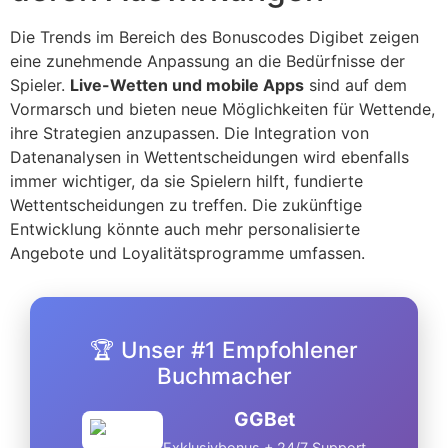
Die Trends im Bereich des Bonuscodes Digibet zeigen
eine zunehmende Anpassung an die Bedürfnisse der
Spieler.
Live-Wetten und mobile Apps
sind auf dem
Vormarsch und bieten neue Möglichkeiten für Wettende,
ihre Strategien anzupassen. Die Integration von
Datenanalysen in Wettentscheidungen wird ebenfalls
immer wichtiger, da sie Spielern hilft, fundierte
Wettentscheidungen zu treffen. Die zukünftige
Entwicklung könnte auch mehr personalisierte
Angebote und Loyalitätsprogramme umfassen.
🏆 Unser #1 Empfohlener
Buchmacher
GGBet
Exklusivbonus + 24/7 Support