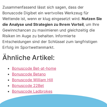
Zusammenfassend lässt sich sagen, dass der
Bonuscode Digibet ein wertvolles Werkzeug für
Wettende ist, wenn er klug eingesetzt wird.
Nutzen Sie
die Analyse und Strategien zu Ihrem Vorteil
, um Ihre
Gewinnchancen zu maximieren und gleichzeitig die
Risiken im Auge zu behalten. Informierte
Entscheidungen sind der Schlüssel zum langfristigen
Erfolg im Sportwettenmarkt.
Ähnliche Artikel:
Bonuscode Bet-at-home
Bonuscode Betano
Bonuscode William Hill
Bonuscode 22Bet
Bonuscode Ladbrokes