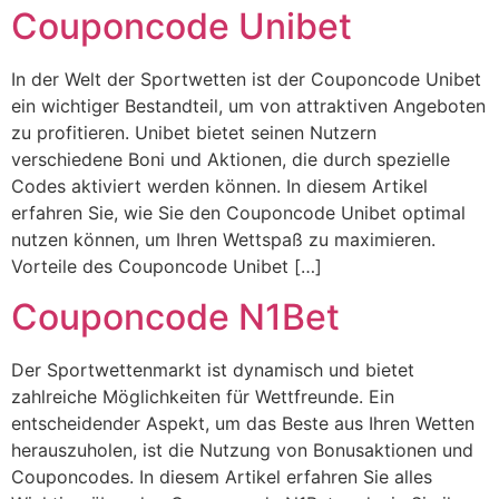
Couponcode Unibet
In der Welt der Sportwetten ist der Couponcode Unibet
ein wichtiger Bestandteil, um von attraktiven Angeboten
zu profitieren. Unibet bietet seinen Nutzern
verschiedene Boni und Aktionen, die durch spezielle
Codes aktiviert werden können. In diesem Artikel
erfahren Sie, wie Sie den Couponcode Unibet optimal
nutzen können, um Ihren Wettspaß zu maximieren.
Vorteile des Couponcode Unibet […]
Couponcode N1Bet
Der Sportwettenmarkt ist dynamisch und bietet
zahlreiche Möglichkeiten für Wettfreunde. Ein
entscheidender Aspekt, um das Beste aus Ihren Wetten
herauszuholen, ist die Nutzung von Bonusaktionen und
Couponcodes. In diesem Artikel erfahren Sie alles