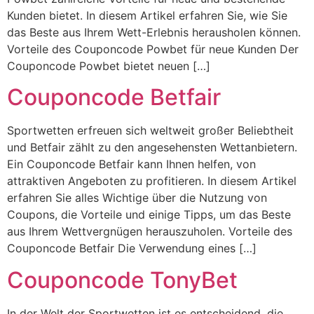
Kunden bietet. In diesem Artikel erfahren Sie, wie Sie
das Beste aus Ihrem Wett-Erlebnis herausholen können.
Vorteile des Couponcode Powbet für neue Kunden Der
Couponcode Powbet bietet neuen […]
Couponcode Betfair
Sportwetten erfreuen sich weltweit großer Beliebtheit
und Betfair zählt zu den angesehensten Wettanbietern.
Ein Couponcode Betfair kann Ihnen helfen, von
attraktiven Angeboten zu profitieren. In diesem Artikel
erfahren Sie alles Wichtige über die Nutzung von
Coupons, die Vorteile und einige Tipps, um das Beste
aus Ihrem Wettvergnügen herauszuholen. Vorteile des
Couponcode Betfair Die Verwendung eines […]
Couponcode TonyBet
In der Welt der Sportwetten ist es entscheidend, die