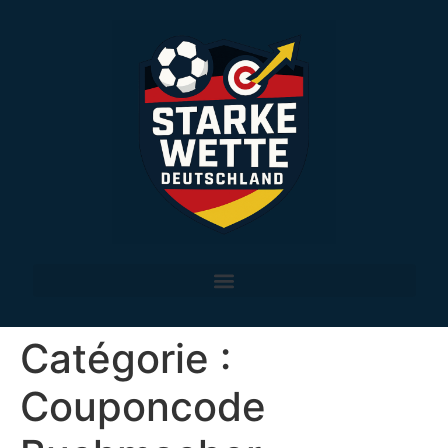
Catégorie :
Couponcode