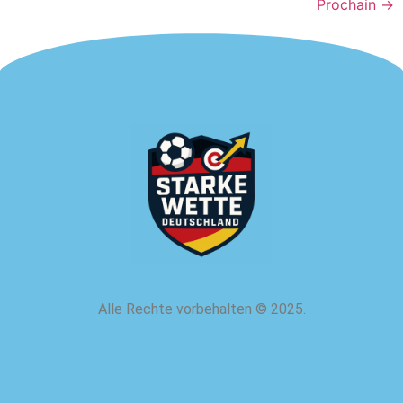
Prochain
→
Alle Rechte vorbehalten
©
2025.