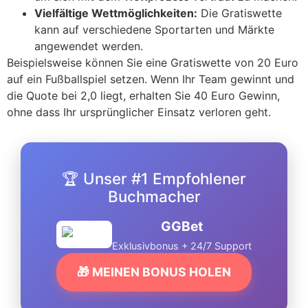
Vielfältige Wettmöglichkeiten:
Die Gratiswette
kann auf verschiedene Sportarten und Märkte
angewendet werden.
Beispielsweise können Sie eine Gratiswette von 20 Euro
auf ein Fußballspiel setzen. Wenn Ihr Team gewinnt und
die Quote bei 2,0 liegt, erhalten Sie 40 Euro Gewinn,
ohne dass Ihr ursprünglicher Einsatz verloren geht.
🏆 Unser #1 Empfohlener
Buchmacher
GGBet
Exklusivbonus + 24/7 Support
🎁 MEINEN BONUS HOLEN