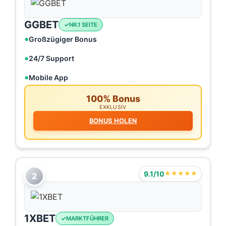
GGBET
NR.1 SEITE
Großzügiger Bonus
24/7 Support
Mobile App
100% Bonus
EXKLUSIV
BONUS HOLEN
9.1/10
★★★★★
2
1XBET
MARKTFÜHRER