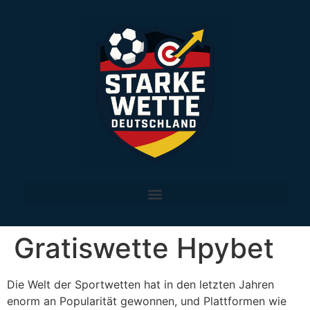
Gratiswette Hpybet
Die Welt der Sportwetten hat in den letzten Jahren
enorm an Popularität gewonnen, und Plattformen wie