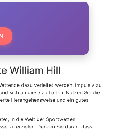
N
 William Hill
 Wettende dazu verleitet werden, impulsiv zu
und sich an diese zu halten. Nutzen Sie die
inierte Herangehensweise und ein gutes
tet, in die Welt der Sportwetten
sse zu erzielen. Denken Sie daran, dass