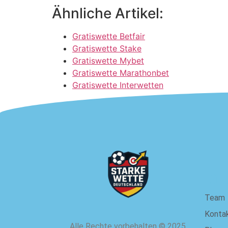
Ähnliche Artikel:
Gratiswette Betfair
Gratiswette Stake
Gratiswette Mybet
Gratiswette Marathonbet
Gratiswette Interwetten
üb
Team
Konta
Alle Rechte vorbehalten
©
2025.