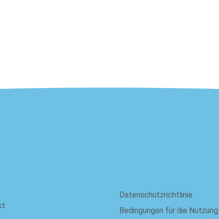
er uns
Rechtliches
Datenschutzrichtlinie
kt
Bedingungen für die Nutzung