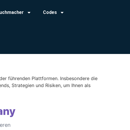
uchmacher
Codes
e der führenden Plattformen. Insbesondere die
ends, Strategien und Risiken, um Ihnen als
any
eren