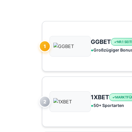
GGBET
NR.1 SEIT
1
Großzügiger Bonu
1XBET
MARKTFÜ
2
50+ Sportarten