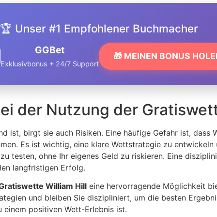
🏆 Unser #1 Empfohlener Buchmacher
GGBet
🎁 MEINEN BONUS HOLE
Exklusivbonus + 24/7 Support
i der Nutzung der Gratiswette
d ist, birgt sie auch Risiken. Eine häufige Gefahr ist, dass
en. Es ist wichtig, eine klare Wettstrategie zu entwickeln 
zu testen, ohne Ihr eigenes Geld zu riskieren. Eine diszipl
n langfristigen Erfolg.
Gratiswette William Hill
eine hervorragende Möglichkeit bie
tegien und bleiben Sie diszipliniert, um die besten Ergebni
 einem positiven Wett-Erlebnis ist.