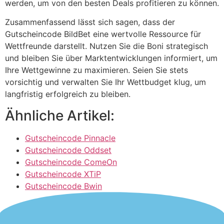
werden, um von den besten Deals profitieren zu können.
Zusammenfassend lässt sich sagen, dass der
Gutscheincode BildBet eine wertvolle Ressource für
Wettfreunde darstellt. Nutzen Sie die Boni strategisch
und bleiben Sie über Marktentwicklungen informiert, um
Ihre Wettgewinne zu maximieren. Seien Sie stets
vorsichtig und verwalten Sie Ihr Wettbudget klug, um
langfristig erfolgreich zu bleiben.
Ähnliche Artikel:
Gutscheincode Pinnacle
Gutscheincode Oddset
Gutscheincode ComeOn
Gutscheincode XTiP
Gutscheincode Bwin