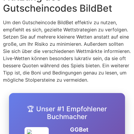
Gutscheincodes BildBet
Um den Gutscheincode BildBet effektiv zu nutzen,
empfiehlt es sich, gezielte Wettstrategien zu verfolgen.
Setzen Sie auf mehrere kleinere Wetten anstatt auf eine
große, um Ihr Risiko zu minimieren. Außerdem sollten
Sie sich über die verschiedenen Wettmärkte informieren.
Live-Wetten können besonders lukrativ sein, da sie oft
bessere Quoten während des Spiels bieten. Ein weiterer
Tipp ist, die Boni und Bedingungen genau zu lesen, um
mögliche Stolpersteine zu vermeiden.
🏆 Unser #1 Empfohlener
Buchmacher
GGBet