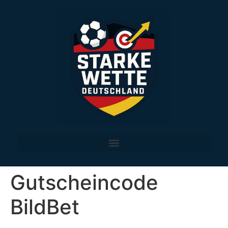
Gutscheincode
BildBet