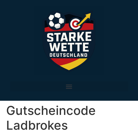
Gutscheincode
Ladbrokes