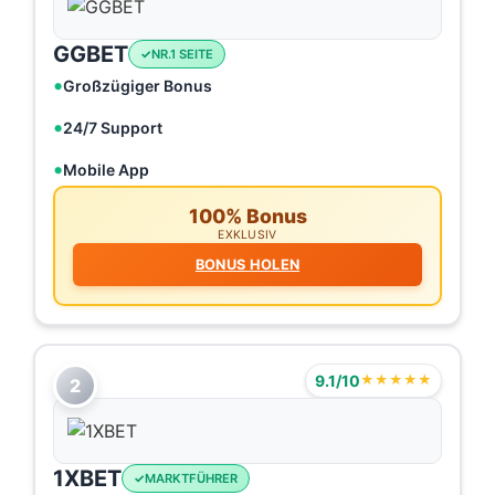
GGBET
NR.1 SEITE
Großzügiger Bonus
24/7 Support
Mobile App
100% Bonus
EXKLUSIV
BONUS HOLEN
9.1/10
★★★★★
2
1XBET
MARKTFÜHRER