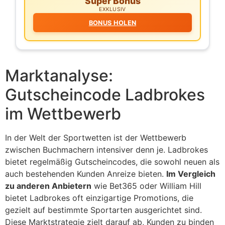
Super Bonus
EXKLUSIV
BONUS HOLEN
Marktanalyse:
Gutscheincode Ladbrokes
im Wettbewerb
In der Welt der Sportwetten ist der Wettbewerb
zwischen Buchmachern intensiver denn je. Ladbrokes
bietet regelmäßig Gutscheincodes, die sowohl neuen als
auch bestehenden Kunden Anreize bieten.
Im Vergleich
zu anderen Anbietern
wie Bet365 oder William Hill
bietet Ladbrokes oft einzigartige Promotions, die
gezielt auf bestimmte Sportarten ausgerichtet sind.
Diese Marktstrategie zielt darauf ab, Kunden zu binden