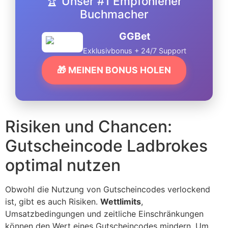
🏆 Unser #1 Empfohlener
Buchmacher
GGBet
Exklusivbonus + 24/7 Support
🎁 MEINEN BONUS HOLEN
Risiken und Chancen:
Gutscheincode Ladbrokes
optimal nutzen
Obwohl die Nutzung von Gutscheincodes verlockend
ist, gibt es auch Risiken.
Wettlimits
,
Umsatzbedingungen und zeitliche Einschränkungen
können den Wert eines Gutscheincodes mindern. Um