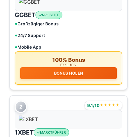
GGBET
NR.1 SEITE
Großzügiger Bonus
24/7 Support
Mobile App
100% Bonus
EXKLUSIV
BONUS HOLEN
9.1/10
★★★★★
2
1XBET
MARKTFÜHRER