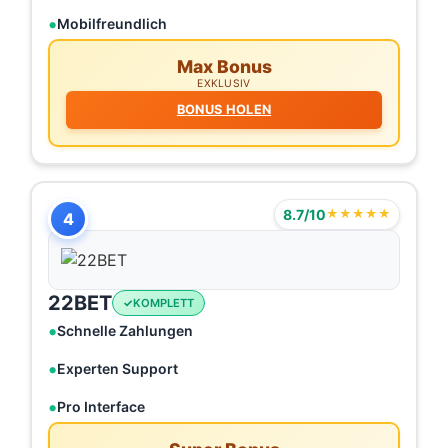
Mobilfreundlich
Max Bonus
EXKLUSIV
BONUS HOLEN
8.7/10
★★★★★
4
22BET
KOMPLETT
Schnelle Zahlungen
Experten Support
Pro Interface