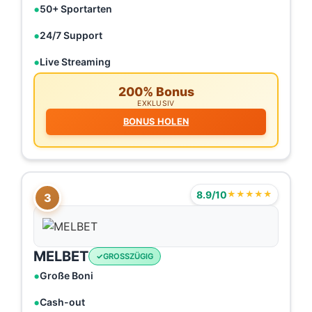
50+ Sportarten
24/7 Support
Live Streaming
200% Bonus
EXKLUSIV
BONUS HOLEN
8.9/10
★★★★★
3
MELBET
GROSSZÜGIG
Große Boni
Cash-out