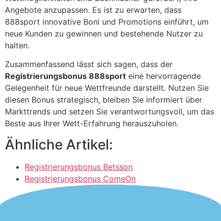
Angebote anzupassen. Es ist zu erwarten, dass
888sport innovative Boni und Promotions einführt, um
neue Kunden zu gewinnen und bestehende Nutzer zu
halten.
Zusammenfassend lässt sich sagen, dass der
Registrierungsbonus 888sport
eine hervorragende
Gelegenheit für neue Wettfreunde darstellt. Nutzen Sie
diesen Bonus strategisch, bleiben Sie informiert über
Markttrends und setzen Sie verantwortungsvoll, um das
Beste aus Ihrer Wett-Erfahrung herauszuholen.
Ähnliche Artikel:
Registrierungsbonus Betsson
Registrierungsbonus ComeOn