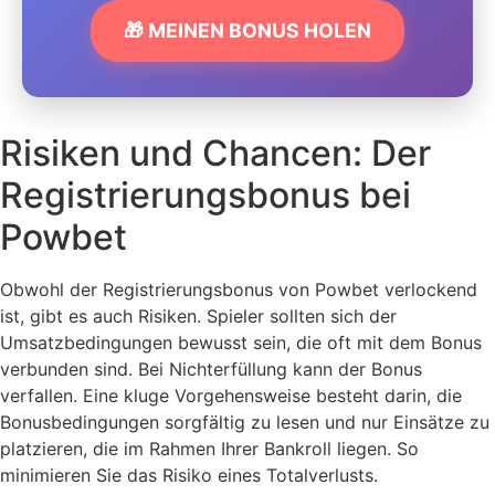
🎁 MEINEN BONUS HOLEN
Risiken und Chancen: Der
Registrierungsbonus bei
Powbet
Obwohl der Registrierungsbonus von Powbet verlockend
ist, gibt es auch Risiken. Spieler sollten sich der
Umsatzbedingungen bewusst sein, die oft mit dem Bonus
verbunden sind. Bei Nichterfüllung kann der Bonus
verfallen. Eine kluge Vorgehensweise besteht darin, die
Bonusbedingungen sorgfältig zu lesen und nur Einsätze zu
platzieren, die im Rahmen Ihrer Bankroll liegen. So
minimieren Sie das Risiko eines Totalverlusts.