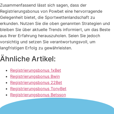
Zusammenfassend lässt sich sagen, dass der
Registrierungsbonus von Powbet eine hervorragende
Gelegenheit bietet, die Sportwettenlandschaft zu
erkunden. Nutzen Sie die oben genannten Strategien und
bleiben Sie über aktuelle Trends informiert, um das Beste
aus Ihrer Erfahrung herauszuholen. Seien Sie jedoch
vorsichtig und setzen Sie verantwortungsvoll, um
langfristigen Erfolg zu gewährleisten.
Ähnliche Artikel:
Registrierungsbonus 1xBet
Registrierungsbonus Bwin
Registrierungsbonus 22Bet
Registrierungsbonus TonyBet
Registrierungsbonus Betsson