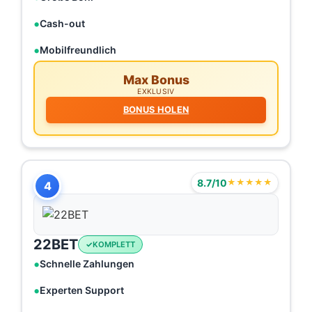
Cash-out
Mobilfreundlich
Max Bonus
EXKLUSIV
BONUS HOLEN
8.7/10
★★★★★
4
22BET
KOMPLETT
Schnelle Zahlungen
Experten Support