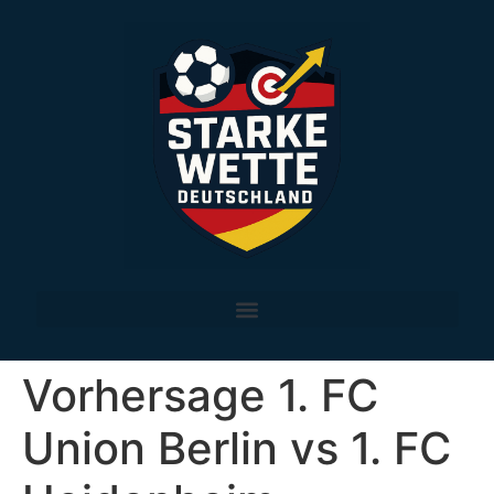
Vorhersage 1. FC
Union Berlin vs 1. FC