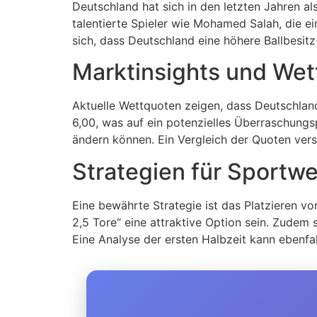
Deutschland hat sich in den letzten Jahren al
talentierte Spieler wie Mohamed Salah, die ei
sich, dass Deutschland eine höhere Ballbesit
Marktinsights und Wet
Aktuelle Wettquoten zeigen, dass Deutschland
6,00, was auf ein potenzielles Überraschungsp
ändern können. Ein Vergleich der Quoten ver
Strategien für Sportw
Eine bewährte Strategie ist das Platzieren v
2,5 Tore“ eine attraktive Option sein. Zudem
Eine Analyse der ersten Halbzeit kann ebenfa