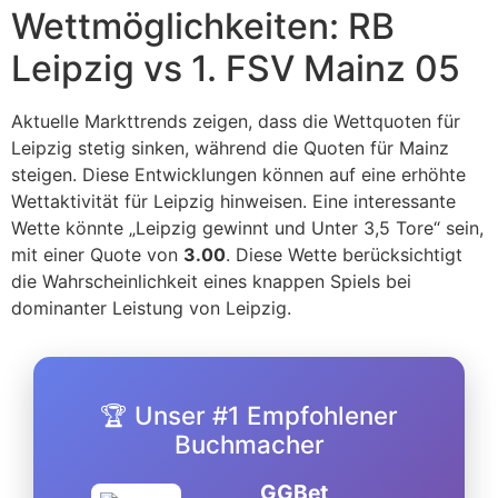
Wettmöglichkeiten: RB
Leipzig vs 1. FSV Mainz 05
Aktuelle Markttrends zeigen, dass die Wettquoten für
Leipzig stetig sinken, während die Quoten für Mainz
steigen. Diese Entwicklungen können auf eine erhöhte
Wettaktivität für Leipzig hinweisen. Eine interessante
Wette könnte „Leipzig gewinnt und Unter 3,5 Tore“ sein,
mit einer Quote von
3.00
. Diese Wette berücksichtigt
die Wahrscheinlichkeit eines knappen Spiels bei
dominanter Leistung von Leipzig.
🏆 Unser #1 Empfohlener
Buchmacher
GGBet