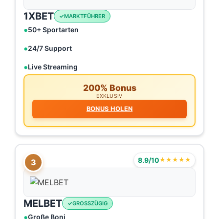
1XBET
MARKTFÜHRER
50+ Sportarten
24/7 Support
Live Streaming
200% Bonus
EXKLUSIV
BONUS HOLEN
8.9/10
★★★★★
3
MELBET
GROSSZÜGIG
Große Boni