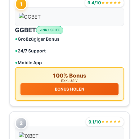
9.4/10
★★★★★
1
GGBET
NR.1 SEITE
Großzügiger Bonus
24/7 Support
Mobile App
100% Bonus
EXKLUSIV
BONUS HOLEN
9.1/10
★★★★★
2