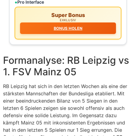
Pro Interface
Super Bonus
EXKLUSIV
BONUS HOLEN
Formanalyse: RB Leipzig vs
1. FSV Mainz 05
RB Leipzig hat sich in den letzten Wochen als eine der
stärksten Mannschaften der Bundesliga etabliert. Mit
einer beeindruckenden Bilanz von 5 Siegen in den
letzten 6 Spielen zeigen sie sowohl offensiv als auch
defensiv eine solide Leistung. Im Gegensatz dazu
kämpft Mainz 05 mit inkonsistenten Ergebnissen und
hat in den letzten 5 Spielen nur 1 Sieg errungen. Die