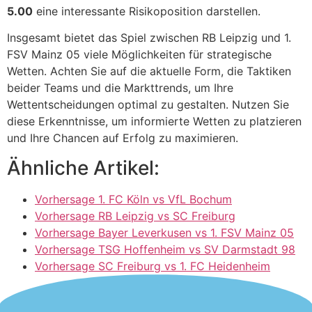
5.00
eine interessante Risikoposition darstellen.
Insgesamt bietet das Spiel zwischen RB Leipzig und 1.
FSV Mainz 05 viele Möglichkeiten für strategische
Wetten. Achten Sie auf die aktuelle Form, die Taktiken
beider Teams und die Markttrends, um Ihre
Wettentscheidungen optimal zu gestalten. Nutzen Sie
diese Erkenntnisse, um informierte Wetten zu platzieren
und Ihre Chancen auf Erfolg zu maximieren.
Ähnliche Artikel:
Vorhersage 1. FC Köln vs VfL Bochum
Vorhersage RB Leipzig vs SC Freiburg
Vorhersage Bayer Leverkusen vs 1. FSV Mainz 05
Vorhersage TSG Hoffenheim vs SV Darmstadt 98
Vorhersage SC Freiburg vs 1. FC Heidenheim