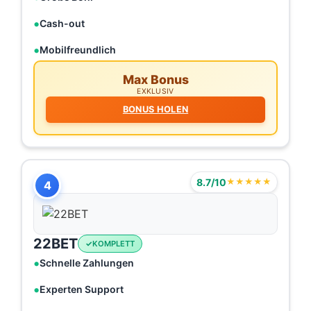
Cash-out
Mobilfreundlich
Max Bonus
EXKLUSIV
BONUS HOLEN
8.7/10
★★★★★
4
22BET
KOMPLETT
Schnelle Zahlungen
Experten Support