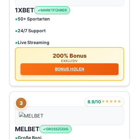
1XBET
MARKTFÜHRER
50+ Sportarten
24/7 Support
Live Streaming
200% Bonus
EXKLUSIV
BONUS HOLEN
8.9/10
★★★★★
3
MELBET
GROSSZÜGIG
Große Boni