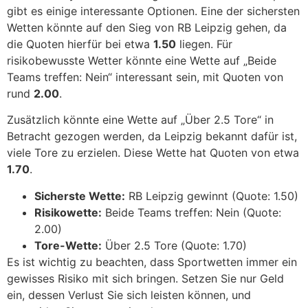
gibt es einige interessante Optionen. Eine der sichersten
Wetten könnte auf den Sieg von RB Leipzig gehen, da
die Quoten hierfür bei etwa
1.50
liegen. Für
risikobewusste Wetter könnte eine Wette auf „Beide
Teams treffen: Nein“ interessant sein, mit Quoten von
rund
2.00
.
Zusätzlich könnte eine Wette auf „Über 2.5 Tore“ in
Betracht gezogen werden, da Leipzig bekannt dafür ist,
viele Tore zu erzielen. Diese Wette hat Quoten von etwa
1.70
.
Sicherste Wette:
RB Leipzig gewinnt (Quote: 1.50)
Risikowette:
Beide Teams treffen: Nein (Quote:
2.00)
Tore-Wette:
Über 2.5 Tore (Quote: 1.70)
Es ist wichtig zu beachten, dass Sportwetten immer ein
gewisses Risiko mit sich bringen. Setzen Sie nur Geld
ein, dessen Verlust Sie sich leisten können, und