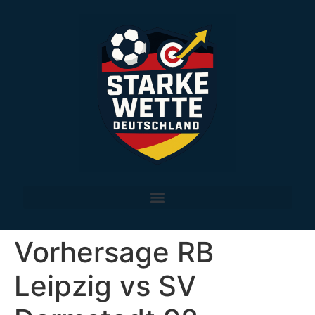
Vorhersage RB
Leipzig vs SV