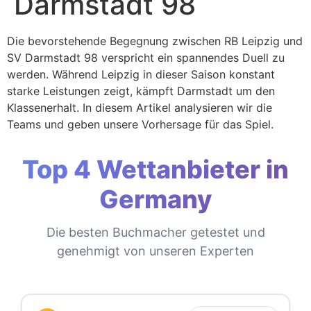
Darmstadt 98
Die bevorstehende Begegnung zwischen RB Leipzig und
SV Darmstadt 98 verspricht ein spannendes Duell zu
werden. Während Leipzig in dieser Saison konstant
starke Leistungen zeigt, kämpft Darmstadt um den
Klassenerhalt. In diesem Artikel analysieren wir die
Teams und geben unsere Vorhersage für das Spiel.
Top 4 Wettanbieter in
Germany
Die besten Buchmacher getestet und
genehmigt von unseren Experten