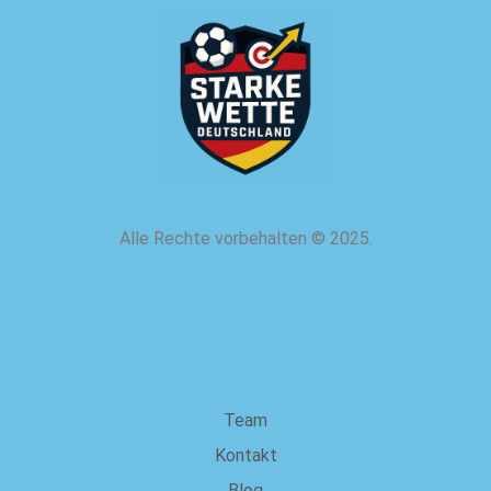
Alle Rechte vorbehalten
©
2025.
über uns
Team
Kontakt
Blog