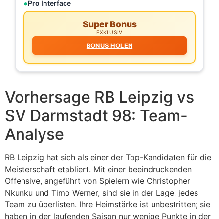
Pro Interface
Super Bonus
EXKLUSIV
BONUS HOLEN
Vorhersage RB Leipzig vs
SV Darmstadt 98: Team-
Analyse
RB Leipzig hat sich als einer der Top-Kandidaten für die
Meisterschaft etabliert. Mit einer beeindruckenden
Offensive, angeführt von Spielern wie Christopher
Nkunku und Timo Werner, sind sie in der Lage, jedes
Team zu überlisten. Ihre Heimstärke ist unbestritten; sie
haben in der laufenden Saison nur wenige Punkte in der