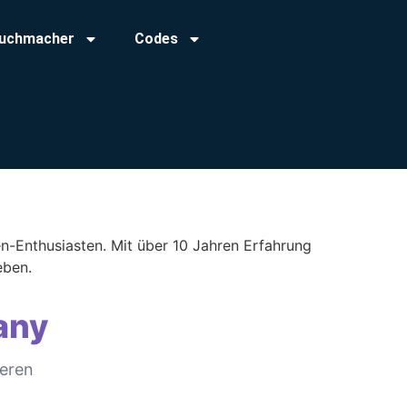
uchmacher
Codes
en-Enthusiasten. Mit über 10 Jahren Erfahrung
eben.
any
eren