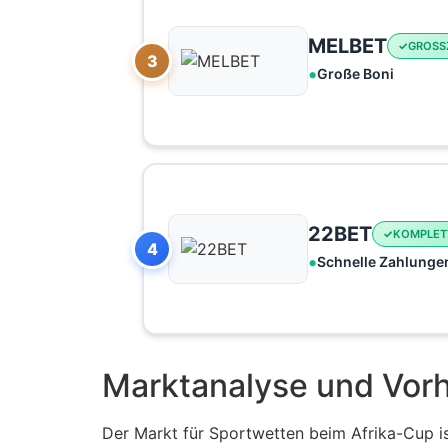
MELBET
GROSSZ
3
Große Boni
22BET
KOMPLET
4
Schnelle Zahlunge
Marktanalyse und Vor
Der Markt für Sportwetten beim Afrika-Cup is