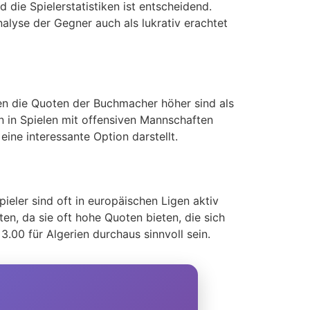
 die Spielerstatistiken ist entscheidend.
nalyse der Gegner auch als lukrativ erachtet
nen die Quoten der Buchmacher höher sind als
n in Spielen mit offensiven Mannschaften
ine interessante Option darstellt.
eler sind oft in europäischen Ligen aktiv
n, da sie oft hohe Quoten bieten, die sich
3.00 für Algerien durchaus sinnvoll sein.