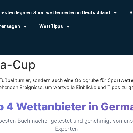
 besten legalen Sportwettenseiten in Deutschland
B
hersagen
WettTipps
ka-Cup
 Fußballturnier, sondern auch eine Goldgrube für Sportwett
tehenden Ereignisse, um wertvolle Einblicke und Tipps zu g
p 4 Wettanbieter in Germ
 besten Buchmacher getestet und genehmigt von uns
Experten