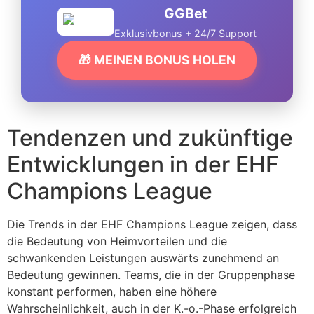
GGBet
Exklusivbonus + 24/7 Support
🎁 MEINEN BONUS HOLEN
Tendenzen und zukünftige
Entwicklungen in der EHF
Champions League
Die Trends in der EHF Champions League zeigen, dass
die Bedeutung von Heimvorteilen und die
schwankenden Leistungen auswärts zunehmend an
Bedeutung gewinnen. Teams, die in der Gruppenphase
konstant performen, haben eine höhere
Wahrscheinlichkeit, auch in der K.-o.-Phase erfolgreich