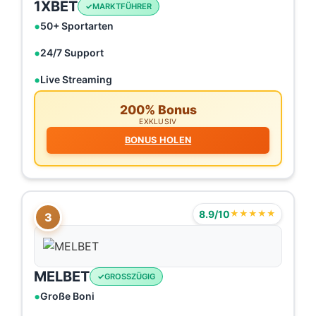
1XBET
MARKTFÜHRER
50+ Sportarten
24/7 Support
Live Streaming
200% Bonus
EXKLUSIV
BONUS HOLEN
8.9/10
★★★★★
3
MELBET
GROSSZÜGIG
Große Boni