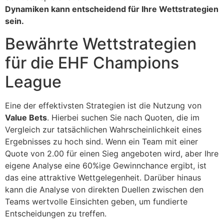
Dynamiken kann entscheidend für Ihre Wettstrategien
sein.
Bewährte Wettstrategien
für die EHF Champions
League
Eine der effektivsten Strategien ist die Nutzung von
Value Bets
. Hierbei suchen Sie nach Quoten, die im
Vergleich zur tatsächlichen Wahrscheinlichkeit eines
Ergebnisses zu hoch sind. Wenn ein Team mit einer
Quote von 2.00 für einen Sieg angeboten wird, aber Ihre
eigene Analyse eine 60%ige Gewinnchance ergibt, ist
das eine attraktive Wettgelegenheit. Darüber hinaus
kann die Analyse von direkten Duellen zwischen den
Teams wertvolle Einsichten geben, um fundierte
Entscheidungen zu treffen.