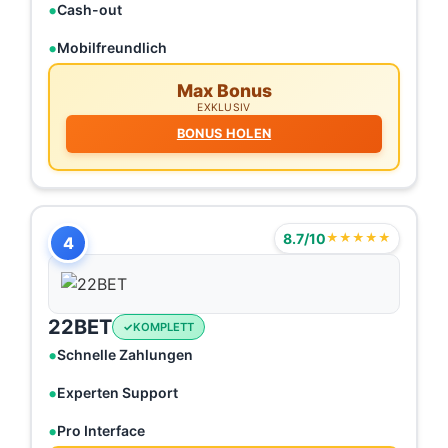
Cash-out
Mobilfreundlich
Max Bonus
EXKLUSIV
BONUS HOLEN
8.7/10
★★★★★
4
22BET
KOMPLETT
Schnelle Zahlungen
Experten Support
Pro Interface