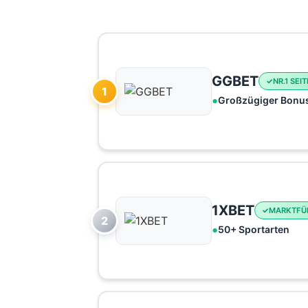
GGBET
NR.1 SEIT
1
Großzügiger Bonu
1XBET
MARKTFÜ
2
50+ Sportarten