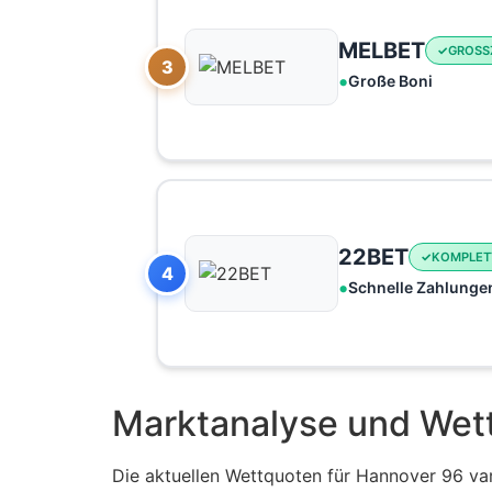
MELBET
GROSSZ
3
Große Boni
22BET
KOMPLET
4
Schnelle Zahlunge
Marktanalyse und Wet
Die aktuellen Wettquoten für Hannover 96 var