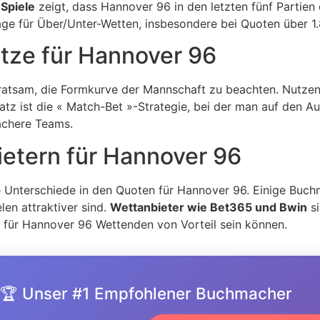
 Spiele
zeigt, dass Hannover 96 in den letzten fünf Partien 
dlage für Über/Unter-Wetten, insbesondere bei Quoten über 1.
tze für Hannover 96
s ratsam, die Formkurve der Mannschaft zu beachten. Nutze
satz ist die « Match-Bet »-Strategie, bei der man auf den 
ächere Teams.
ietern für Hannover 96
he Unterschiede in den Quoten für Hannover 96. Einige Buc
en attraktiver sind.
Wettanbieter wie Bet365 und Bwin
si
e für Hannover 96 Wettenden von Vorteil sein können.
🏆 Unser #1 Empfohlener Buchmacher