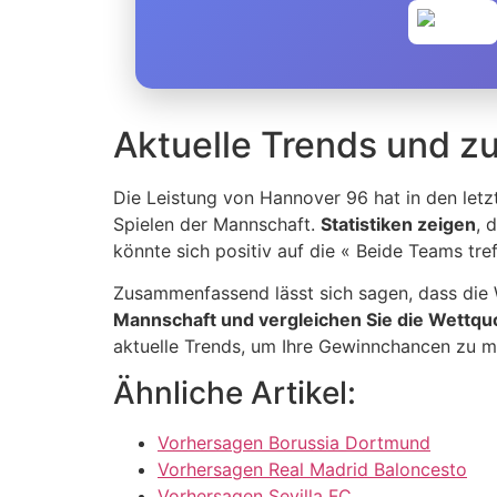
Aktuelle Trends und z
Die Leistung von Hannover 96 hat in den letz
Spielen der Mannschaft.
Statistiken zeigen
, 
könnte sich positiv auf die « Beide Teams tre
Zusammenfassend lässt sich sagen, dass die
Mannschaft und vergleichen Sie die Wettqu
aktuelle Trends, um Ihre Gewinnchancen zu m
Ähnliche Artikel:
Vorhersagen Borussia Dortmund
Vorhersagen Real Madrid Baloncesto
Vorhersagen Sevilla FC