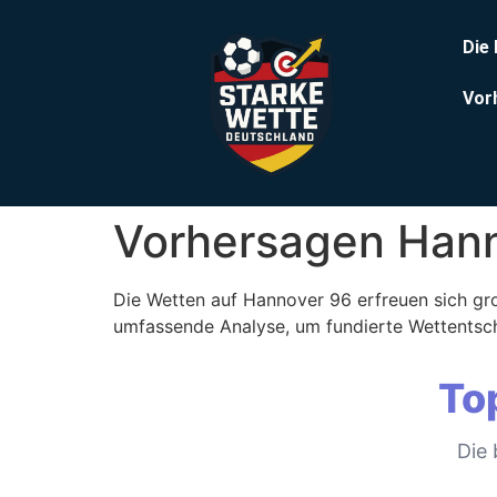
Die
Vor
Vorhersagen Han
Die Wetten auf Hannover 96 erfreuen sich groß
umfassende Analyse, um fundierte Wettentsch
To
Die