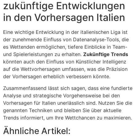
zukünftige Entwicklungen
in den Vorhersagen Italien
Eine wichtige Entwicklung in der italienischen Liga ist
der zunehmende Einfluss von Datenanalyse-Tools, die
es Wettenden ermöglichen, tiefere Einblicke in Team-
und Spielerleistungen zu erhalten.
Zukünftige Trends
könnten auch den Einfluss von Künstlicher Intelligenz
auf die Wettvorhersagen umfassen, was die Präzision
der Vorhersagen erheblich verbessern könnte.
Zusammenfassend lässt sich sagen, dass eine fundierte
Analyse und strategische Vorgehensweise bei den
Vorhersagen für Italien unerlässlich sind. Nutzen Sie die
genannten Techniken und bleiben Sie über aktuelle
Trends informiert, um Ihre Wettchancen zu maximieren.
Ähnliche Artikel: