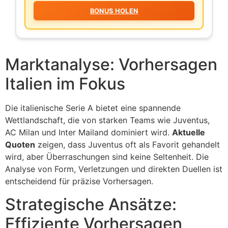
BONUS HOLEN
Marktanalyse: Vorhersagen
Italien im Fokus
Die italienische Serie A bietet eine spannende
Wettlandschaft, die von starken Teams wie Juventus,
AC Milan und Inter Mailand dominiert wird.
Aktuelle
Quoten
zeigen, dass Juventus oft als Favorit gehandelt
wird, aber Überraschungen sind keine Seltenheit. Die
Analyse von Form, Verletzungen und direkten Duellen ist
entscheidend für präzise Vorhersagen.
Strategische Ansätze:
Effiziente Vorhersagen