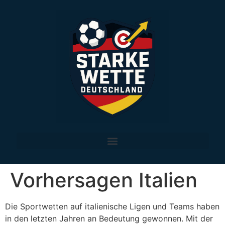
Vorhersagen Italien
Die Sportwetten auf italienische Ligen und Teams haben
in den letzten Jahren an Bedeutung gewonnen. Mit der