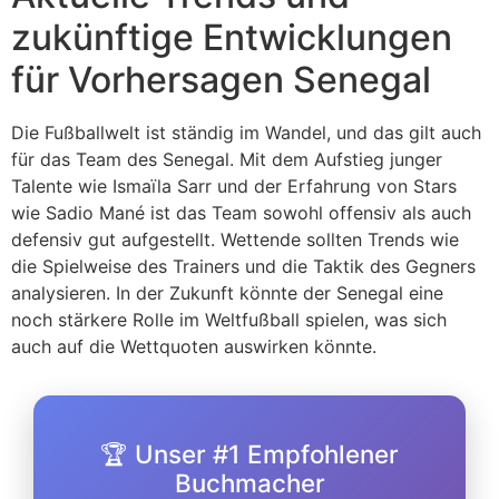
zukünftige Entwicklungen
für Vorhersagen Senegal
Die Fußballwelt ist ständig im Wandel, und das gilt auch
für das Team des Senegal. Mit dem Aufstieg junger
Talente wie Ismaïla Sarr und der Erfahrung von Stars
wie Sadio Mané ist das Team sowohl offensiv als auch
defensiv gut aufgestellt. Wettende sollten Trends wie
die Spielweise des Trainers und die Taktik des Gegners
analysieren. In der Zukunft könnte der Senegal eine
noch stärkere Rolle im Weltfußball spielen, was sich
auch auf die Wettquoten auswirken könnte.
🏆 Unser #1 Empfohlener
Buchmacher