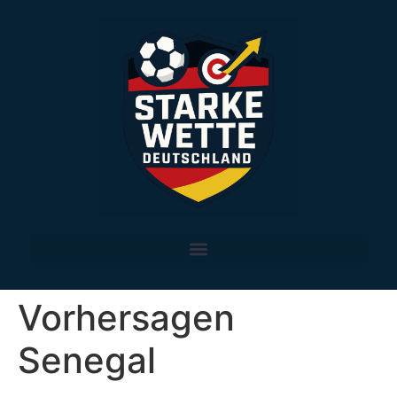
Vorhersagen
Senegal