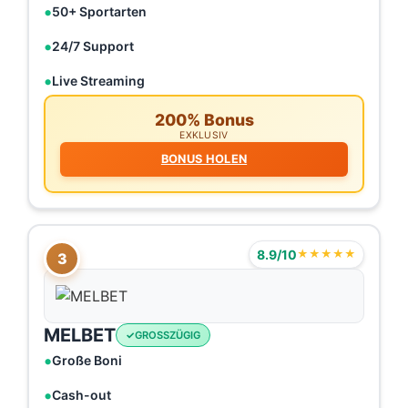
50+ Sportarten
24/7 Support
Live Streaming
200% Bonus
EXKLUSIV
BONUS HOLEN
8.9/10
★★★★★
3
MELBET
GROSSZÜGIG
Große Boni
Cash-out