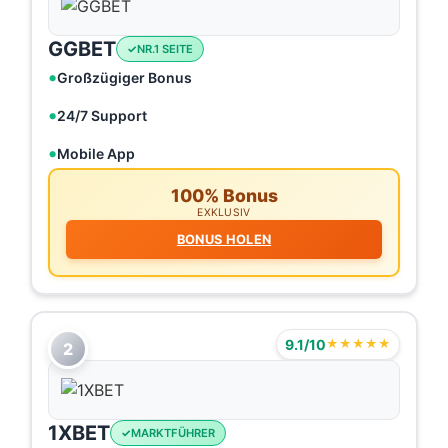
GGBET
NR.1 SEITE
Großzügiger Bonus
24/7 Support
Mobile App
100% Bonus
EXKLUSIV
BONUS HOLEN
9.1/10
★★★★★
2
1XBET
MARKTFÜHRER