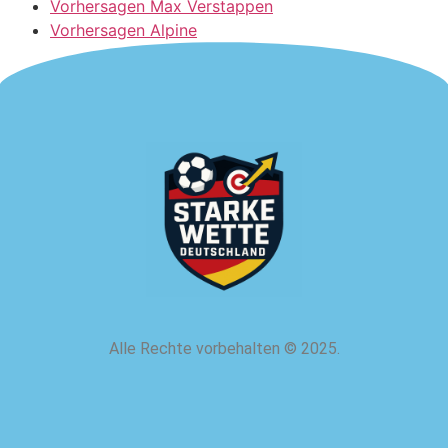
Vorhersagen Max Verstappen
Vorhersagen Alpine
Alle Rechte vorbehalten
©
2025.