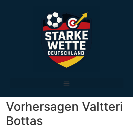
Vorhersagen Valtteri
Bottas