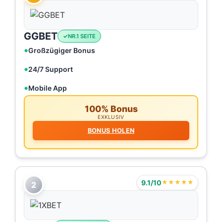
GGBET
NR.1 SEITE
Großzügiger Bonus
24/7 Support
Mobile App
100% Bonus
EXKLUSIV
BONUS HOLEN
9.1/10
★★★★★
2