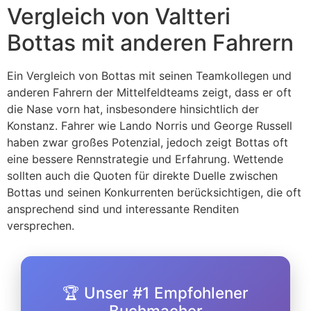
Vergleich von Valtteri
Bottas mit anderen Fahrern
Ein Vergleich von Bottas mit seinen Teamkollegen und
anderen Fahrern der Mittelfeldteams zeigt, dass er oft
die Nase vorn hat, insbesondere hinsichtlich der
Konstanz. Fahrer wie Lando Norris und George Russell
haben zwar großes Potenzial, jedoch zeigt Bottas oft
eine bessere Rennstrategie und Erfahrung. Wettende
sollten auch die Quoten für direkte Duelle zwischen
Bottas und seinen Konkurrenten berücksichtigen, die oft
ansprechend sind und interessante Renditen
versprechen.
🏆 Unser #1 Empfohlener
Buchmacher