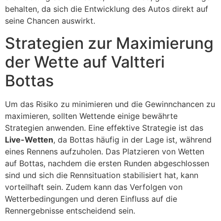
behalten, da sich die Entwicklung des Autos direkt auf
seine Chancen auswirkt.
Strategien zur Maximierung
der Wette auf Valtteri
Bottas
Um das Risiko zu minimieren und die Gewinnchancen zu
maximieren, sollten Wettende einige bewährte
Strategien anwenden. Eine effektive Strategie ist das
Live-Wetten
, da Bottas häufig in der Lage ist, während
eines Rennens aufzuholen. Das Platzieren von Wetten
auf Bottas, nachdem die ersten Runden abgeschlossen
sind und sich die Rennsituation stabilisiert hat, kann
vorteilhaft sein. Zudem kann das Verfolgen von
Wetterbedingungen und deren Einfluss auf die
Rennergebnisse entscheidend sein.