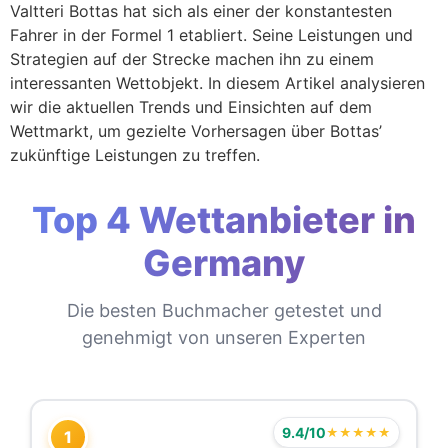
Valtteri Bottas hat sich als einer der konstantesten
Fahrer in der Formel 1 etabliert. Seine Leistungen und
Strategien auf der Strecke machen ihn zu einem
interessanten Wettobjekt. In diesem Artikel analysieren
wir die aktuellen Trends und Einsichten auf dem
Wettmarkt, um gezielte Vorhersagen über Bottas’
zukünftige Leistungen zu treffen.
Top 4 Wettanbieter in
Germany
Die besten Buchmacher getestet und
genehmigt von unseren Experten
9.4/10
★★★★★
1