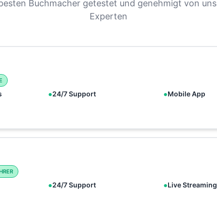
 besten Buchmacher getestet und genehmigt von uns
Experten
E
s
24/7 Support
Mobile App
HRER
24/7 Support
Live Streamin