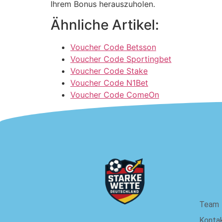
Ihrem Bonus herauszuholen.
Ähnliche Artikel:
Voucher Code Betsson
Voucher Code Sportingbet
Voucher Code Stake
Voucher Code N1Bet
Voucher Code ComeOn
üb
Team
Konta