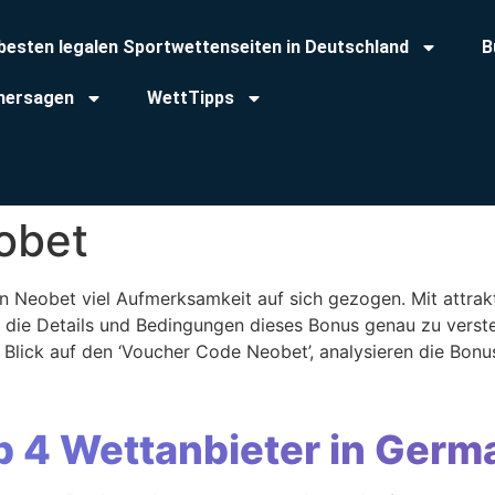
 besten legalen Sportwettenseiten in Deutschland
B
hersagen
WettTipps
obet
on Neobet viel Aufmerksamkeit auf sich gezogen. Mit attra
ig, die Details und Bedingungen dieses Bonus genau zu ver
 Blick auf den ‘Voucher Code Neobet’, analysieren die Bon
p 4 Wettanbieter in Germ