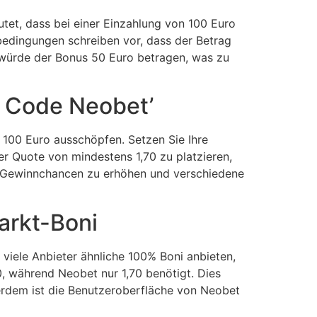
tet, dass bei einer Einzahlung von 100 Euro
bedingungen schreiben vor, dass der Betrag
 würde der Bonus 50 Euro betragen, was zu
r Code Neobet’
100 Euro ausschöpfen. Setzen Sie Ihre
er Quote von mindestens 1,70 zu platzieren,
re Gewinnchancen zu erhöhen und verschiedene
arkt-Boni
iele Anbieter ähnliche 100% Boni anbieten,
, während Neobet nur 1,70 benötigt. Dies
ßerdem ist die Benutzeroberfläche von Neobet