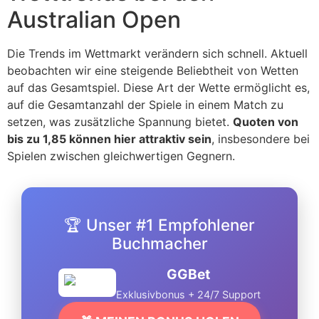
Australian Open
Die Trends im Wettmarkt verändern sich schnell. Aktuell
beobachten wir eine steigende Beliebtheit von Wetten
auf das Gesamtspiel. Diese Art der Wette ermöglicht es,
auf die Gesamtanzahl der Spiele in einem Match zu
setzen, was zusätzliche Spannung bietet.
Quoten von
bis zu 1,85 können hier attraktiv sein
, insbesondere bei
Spielen zwischen gleichwertigen Gegnern.
🏆 Unser #1 Empfohlener
Buchmacher
GGBet
Exklusivbonus + 24/7 Support