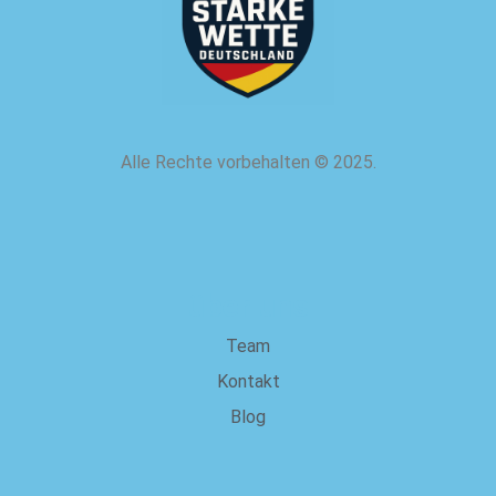
Alle Rechte vorbehalten
©
2025.
über uns
Team
Kontakt
Blog