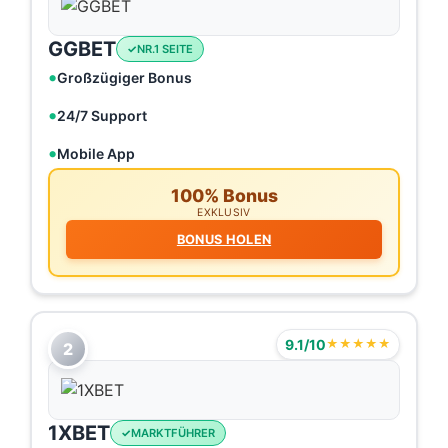
GGBET
NR.1 SEITE
Großzügiger Bonus
24/7 Support
Mobile App
100% Bonus
EXKLUSIV
BONUS HOLEN
9.1/10
★★★★★
2
1XBET
MARKTFÜHRER