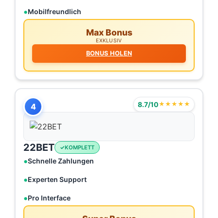
Mobilfreundlich
Max Bonus
EXKLUSIV
BONUS HOLEN
8.7/10
★★★★★
4
22BET
KOMPLETT
Schnelle Zahlungen
Experten Support
Pro Interface