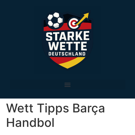
Wett Tipps Barça
Handbol