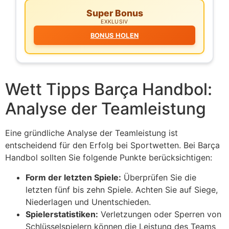
Super Bonus
EXKLUSIV
BONUS HOLEN
Wett Tipps Barça Handbol:
Analyse der Teamleistung
Eine gründliche Analyse der Teamleistung ist
entscheidend für den Erfolg bei Sportwetten. Bei Barça
Handbol sollten Sie folgende Punkte berücksichtigen:
Form der letzten Spiele:
Überprüfen Sie die
letzten fünf bis zehn Spiele. Achten Sie auf Siege,
Niederlagen und Unentschieden.
Spielerstatistiken:
Verletzungen oder Sperren von
Schlüsselspielern können die Leistung des Teams