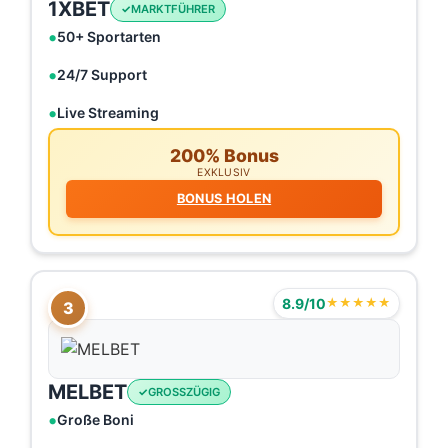
1XBET
MARKTFÜHRER
50+ Sportarten
24/7 Support
Live Streaming
200% Bonus
EXKLUSIV
BONUS HOLEN
8.9/10
★★★★★
3
MELBET
GROSSZÜGIG
Große Boni