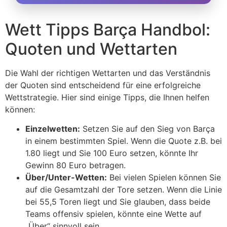
Wett Tipps Barça Handbol:
Quoten und Wettarten
Die Wahl der richtigen Wettarten und das Verständnis
der Quoten sind entscheidend für eine erfolgreiche
Wettstrategie. Hier sind einige Tipps, die Ihnen helfen
können:
Einzelwetten:
Setzen Sie auf den Sieg von Barça
in einem bestimmten Spiel. Wenn die Quote z.B. bei
1.80 liegt und Sie 100 Euro setzen, könnte Ihr
Gewinn 80 Euro betragen.
Über/Unter-Wetten:
Bei vielen Spielen können Sie
auf die Gesamtzahl der Tore setzen. Wenn die Linie
bei 55,5 Toren liegt und Sie glauben, dass beide
Teams offensiv spielen, könnte eine Wette auf
„Über“ sinnvoll sein.