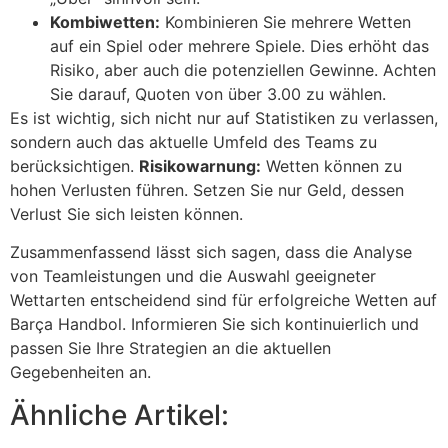
Kombiwetten:
Kombinieren Sie mehrere Wetten
auf ein Spiel oder mehrere Spiele. Dies erhöht das
Risiko, aber auch die potenziellen Gewinne. Achten
Sie darauf, Quoten von über 3.00 zu wählen.
Es ist wichtig, sich nicht nur auf Statistiken zu verlassen,
sondern auch das aktuelle Umfeld des Teams zu
berücksichtigen.
Risikowarnung:
Wetten können zu
hohen Verlusten führen. Setzen Sie nur Geld, dessen
Verlust Sie sich leisten können.
Zusammenfassend lässt sich sagen, dass die Analyse
von Teamleistungen und die Auswahl geeigneter
Wettarten entscheidend sind für erfolgreiche Wetten auf
Barça Handbol. Informieren Sie sich kontinuierlich und
passen Sie Ihre Strategien an die aktuellen
Gegebenheiten an.
Ähnliche Artikel: