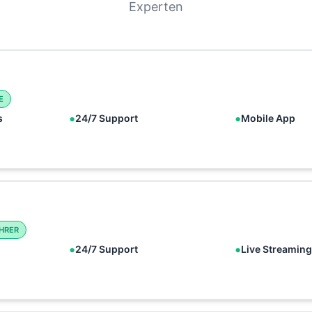
Experten
E
s
24/7 Support
Mobile App
HRER
24/7 Support
Live Streamin