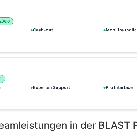
ÜGIG
Cash-out
Mobilfreundli
T
n
Experten Support
Pro Interface
eamleistungen in der BLAST 