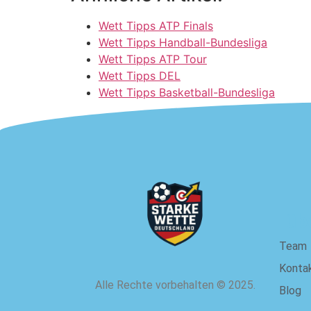
Wett Tipps ATP Finals
Wett Tipps Handball-Bundesliga
Wett Tipps ATP Tour
Wett Tipps DEL
Wett Tipps Basketball-Bundesliga
üb
Team
Konta
Alle Rechte vorbehalten
©
2025.
Blog