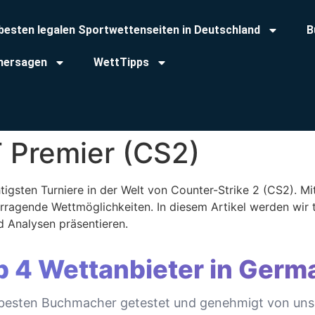
 besten legalen Sportwettenseiten in Deutschland
B
hersagen
WettTipps
 Premier (CS2)
tigsten Turniere in der Welt von Counter-Strike 2 (CS2). M
rragende Wettmöglichkeiten. In diesem Artikel werden wir t
d Analysen präsentieren.
p 4 Wettanbieter in Germ
 besten Buchmacher getestet und genehmigt von uns