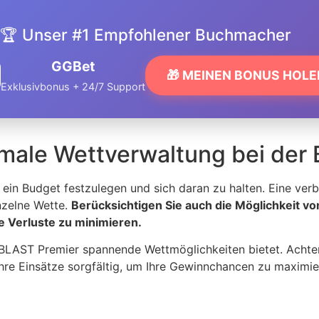
🏆 Unser #1 Empfohlener Buchmacher
GGBet
🎁 MEINEN BONUS HOLE
Exklusivbonus + 24/7 Support
imale Wettverwaltung bei der
, ein Budget festzulegen und sich daran zu halten. Eine ver
inzelne Wette.
Berücksichtigen Sie auch die Möglichkeit vo
le Verluste zu minimieren.
BLAST Premier spannende Wettmöglichkeiten bietet. Achten
Ihre Einsätze sorgfältig, um Ihre Gewinnchancen zu maximi