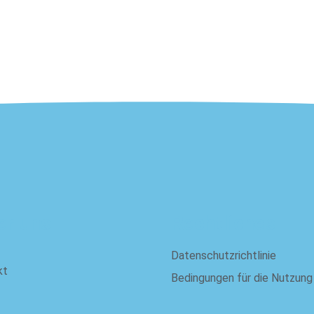
er uns
Rechtliches
Datenschutzrichtlinie
kt
Bedingungen für die Nutzung