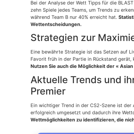
Bei der Analyse der Wett Tipps für die BLAST 
zehn Spiele jedes Teams, um Trends zu erken
während Team B nur 40% erreicht hat.
Statis
Wettentscheidungen.
Strategien zur Maximi
Eine bewährte Strategie ist das Setzen auf L
Favorit früh in der Partie in Rückstand gerät
Nutzen Sie auch die Möglichkeit der « Asi
Aktuelle Trends und i
Premier
Ein wichtiger Trend in der CS2-Szene ist de
erfolgreich umgesetzt und dadurch ihre Wett
Wettmöglichkeiten zu identifizieren, die nich