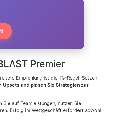
N
 BLAST Premier
breitete Empfehlung ist die 1%-Regel: Setzen
n Upsets und planen Sie Strategien zur
 Sie auf Teamleistungen, nutzen Sie
eren. Erfolg im Wettgeschäft erfordert sowohl