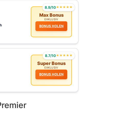
8.9/10
★★★★★
Max Bonus
EXKLUSIV
ch
BONUS HOLEN
8.7/10
★★★★★
Super Bonus
EXKLUSIV
BONUS HOLEN
Premier