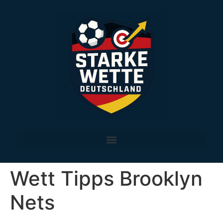
Wett Tipps Brooklyn
Nets