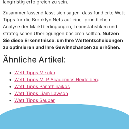
langfristig erfolgreich zu sein.
Zusammenfassend lässt sich sagen, dass fundierte Wett
Tipps für die Brooklyn Nets auf einer gründlichen
Analyse der Marktbedingungen, Teamstatistiken und
strategischen Überlegungen basieren sollten.
Nutzen
Sie diese Erkenntnisse, um Ihre Wettentscheidungen
zu optimieren und Ihre Gewinnchancen zu erhöhen.
Ähnliche Artikel:
Wett Tipps Mexiko
Wett Tipps MLP Academics Heidelberg
Wett Tipps Panathinaikos
Wett Tipps Liam Lawson
Wett Tipps Sauber