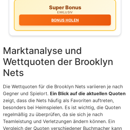
Super Bonus
EXKLUSIV
BONUS HOLEN
Marktanalyse und
Wettquoten der Brooklyn
Nets
Die Wettquoten für die Brooklyn Nets variieren je nach
Gegner und Spielort.
Ein Blick auf die aktuellen Quoten
zeigt, dass die Nets häufig als Favoriten auftreten,
besonders bei Heimspielen. Es ist wichtig, die Quoten
regelmäßig zu überprüfen, da sie sich je nach
Teamleistung und Verletzungen ändern können. Ein
Vergleich der Quoten verschiedener Buchmacher kann