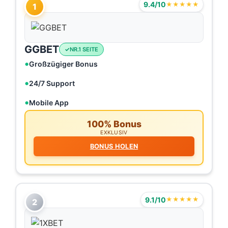
9.4/10
★★★★★
1
GGBET
NR.1 SEITE
Großzügiger Bonus
24/7 Support
Mobile App
100% Bonus
EXKLUSIV
BONUS HOLEN
9.1/10
★★★★★
2