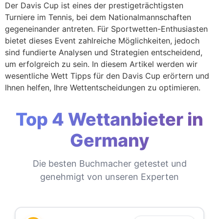
Der Davis Cup ist eines der prestigeträchtigsten
Turniere im Tennis, bei dem Nationalmannschaften
gegeneinander antreten. Für Sportwetten-Enthusiasten
bietet dieses Event zahlreiche Möglichkeiten, jedoch
sind fundierte Analysen und Strategien entscheidend,
um erfolgreich zu sein. In diesem Artikel werden wir
wesentliche Wett Tipps für den Davis Cup erörtern und
Ihnen helfen, Ihre Wettentscheidungen zu optimieren.
Top 4 Wettanbieter in
Germany
Die besten Buchmacher getestet und
genehmigt von unseren Experten