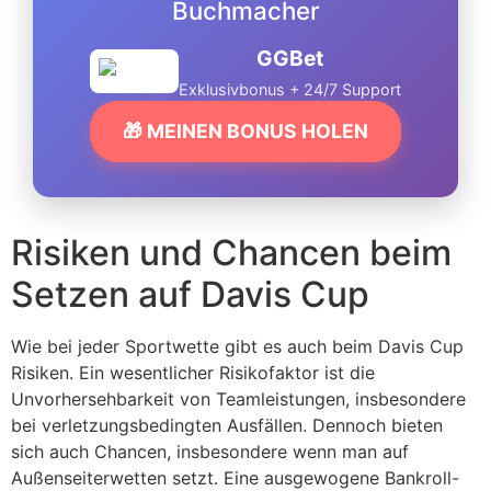
Buchmacher
GGBet
Exklusivbonus + 24/7 Support
🎁 MEINEN BONUS HOLEN
Risiken und Chancen beim
Setzen auf Davis Cup
Wie bei jeder Sportwette gibt es auch beim Davis Cup
Risiken. Ein wesentlicher Risikofaktor ist die
Unvorhersehbarkeit von Teamleistungen, insbesondere
bei verletzungsbedingten Ausfällen. Dennoch bieten
sich auch Chancen, insbesondere wenn man auf
Außenseiterwetten setzt. Eine ausgewogene Bankroll-