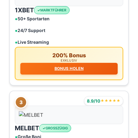
1XBET
MARKTFÜHRER
50+ Sportarten
24/7 Support
Live Streaming
200% Bonus
EXKLUSIV
BONUS HOLEN
8.9/10
★★★★★
3
MELBET
GROSSZÜGIG
Große Boni