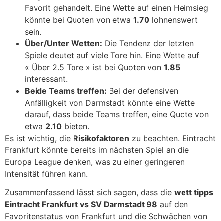
Favorit gehandelt. Eine Wette auf einen Heimsieg
könnte bei Quoten von etwa
1.70
lohnenswert
sein.
Über/Unter Wetten:
Die Tendenz der letzten
Spiele deutet auf viele Tore hin. Eine Wette auf
« Über 2.5 Tore » ist bei Quoten von
1.85
interessant.
Beide Teams treffen:
Bei der defensiven
Anfälligkeit von Darmstadt könnte eine Wette
darauf, dass beide Teams treffen, eine Quote von
etwa
2.10
bieten.
Es ist wichtig, die
Risikofaktoren
zu beachten. Eintracht
Frankfurt könnte bereits im nächsten Spiel an die
Europa League denken, was zu einer geringeren
Intensität führen kann.
Zusammenfassend lässt sich sagen, dass die
wett tipps
Eintracht Frankfurt vs SV Darmstadt 98
auf den
Favoritenstatus von Frankfurt und die Schwächen von