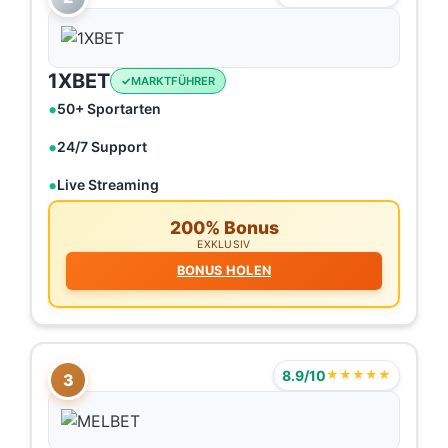
1XBET
MARKTFÜHRER
50+ Sportarten
24/7 Support
Live Streaming
200% Bonus
EXKLUSIV
BONUS HOLEN
8.9/10
★★★★★
3