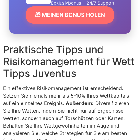
Exklusivbonus + 24/7 Support
🎁 MEINEN BONUS HOLEN
Praktische Tipps und
Risikomanagement für Wett
Tipps Juventus
Ein effektives Risikomanagement ist entscheidend.
Setzen Sie niemals mehr als 5-10% Ihres Wettkapitals
auf ein einzelnes Ereignis.
Außerdem:
Diversifizieren
Sie Ihre Wetten, indem Sie nicht nur auf Ergebnisse
wetten, sondern auch auf Torschützen oder Karten.
Behalten Sie Ihre Wettgewohnheiten im Auge und
analysieren Sie, welche Strategien für Sie am besten