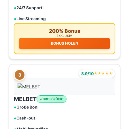
24/7 Support
Live Streaming
200% Bonus
EXKLUSIV
BONUS HOLEN
8.9/10
★★★★★
3
MELBET
GROSSZÜGIG
Große Boni
Cash-out
Mobilfreundlich