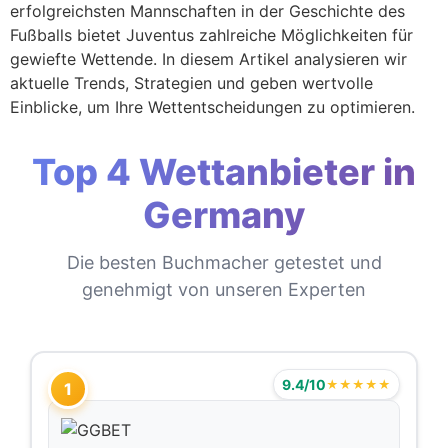
erfolgreichsten Mannschaften in der Geschichte des
Fußballs bietet Juventus zahlreiche Möglichkeiten für
gewiefte Wettende. In diesem Artikel analysieren wir
aktuelle Trends, Strategien und geben wertvolle
Einblicke, um Ihre Wettentscheidungen zu optimieren.
Top 4 Wettanbieter in
Germany
Die besten Buchmacher getestet und
genehmigt von unseren Experten
9.4/10
★★★★★
1