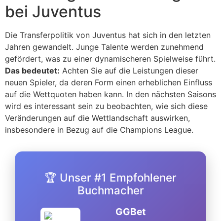
bei Juventus
Die Transferpolitik von Juventus hat sich in den letzten
Jahren gewandelt. Junge Talente werden zunehmend
gefördert, was zu einer dynamischeren Spielweise führt.
Das bedeutet:
Achten Sie auf die Leistungen dieser
neuen Spieler, da deren Form einen erheblichen Einfluss
auf die Wettquoten haben kann. In den nächsten Saisons
wird es interessant sein zu beobachten, wie sich diese
Veränderungen auf die Wettlandschaft auswirken,
insbesondere in Bezug auf die Champions League.
🏆 Unser #1 Empfohlener
Buchmacher
GGBet