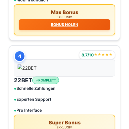
Max Bonus
EXKLUSIV
BONUS HOLEN
8.7/10
★★★★★
4
22BET
KOMPLETT
Schnelle Zahlungen
Experten Support
Pro Interface
Super Bonus
EXKLUSIV