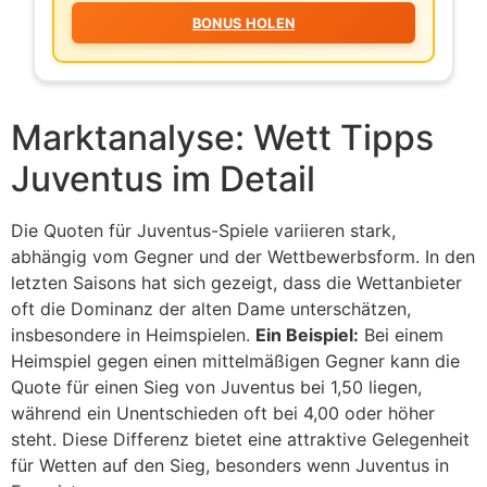
BONUS HOLEN
Marktanalyse: Wett Tipps
Juventus im Detail
Die Quoten für Juventus-Spiele variieren stark,
abhängig vom Gegner und der Wettbewerbsform. In den
letzten Saisons hat sich gezeigt, dass die Wettanbieter
oft die Dominanz der alten Dame unterschätzen,
insbesondere in Heimspielen.
Ein Beispiel:
Bei einem
Heimspiel gegen einen mittelmäßigen Gegner kann die
Quote für einen Sieg von Juventus bei 1,50 liegen,
während ein Unentschieden oft bei 4,00 oder höher
steht. Diese Differenz bietet eine attraktive Gelegenheit
für Wetten auf den Sieg, besonders wenn Juventus in