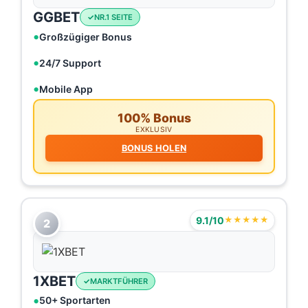
GGBET
NR.1 SEITE
Großzügiger Bonus
24/7 Support
Mobile App
100% Bonus
EXKLUSIV
BONUS HOLEN
9.1/10
★★★★★
2
1XBET
MARKTFÜHRER
50+ Sportarten