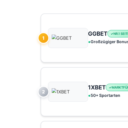
GGBET
NR.1 SEIT
1
Großzügiger Bonu
1XBET
MARKTFÜ
2
50+ Sportarten