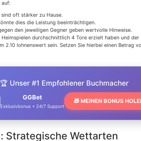
 auf:
sind oft stärker zu Hause.
könnte dies die Leistung beeinträchtigen.
gegen den jeweiligen Gegner geben wertvolle Hinweise.
nf Heimspielen durchschnittlich 4 Tore erzielt haben und de
m 2.10 lohnenswert sein. Setzen Sie hierbei einen Betrag 
🏆 Unser #1 Empfohlener Buchmacher
GGBet
🎁 MEINEN BONUS HOLE
Exklusivbonus + 24/7 Support
: Strategische Wettarten