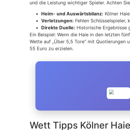
und die Leistung wichtiger Spieler. Achten Sie
Heim- und Auswärtsbilanz:
Kölner Haie 
Verletzungen:
Fehlen Schlüsselspieler, 
Direkte Duelle:
Historische Ergebnisse 
Ein Beispiel: Wenn die Haie in den letzten fü
Wette auf „Über 5,5 Tore“ mit Quotierungen u
55 Euro zu erzielen.
Wett Tipps Kölner Haie