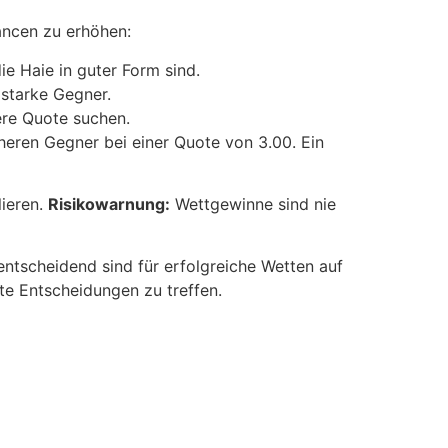
ancen zu erhöhen:
ie Haie in guter Form sind.
 starke Gegner.
ere Quote suchen.
cheren Gegner bei einer Quote von 3.00. Ein
lieren.
Risikowarnung:
Wettgewinne sind nie
ntscheidend sind für erfolgreiche Wetten auf
rte Entscheidungen zu treffen.