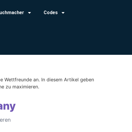
uchmacher
Codes
ele Wettfreunde an. In diesem Artikel geben
nne zu maximieren.
any
eren