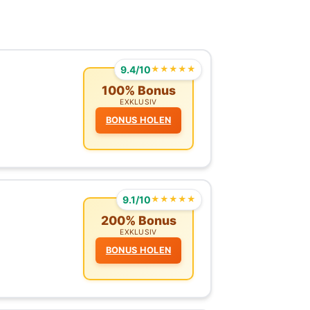
9.4/10
★★★★★
100% Bonus
EXKLUSIV
BONUS HOLEN
9.1/10
★★★★★
200% Bonus
EXKLUSIV
g
BONUS HOLEN