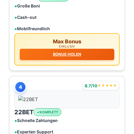
Große Boni
Cash-out
Mobilfreundlich
Max Bonus
EXKLUSIV
BONUS HOLEN
8.7/10
★★★★★
4
22BET
KOMPLETT
Schnelle Zahlungen
Experten Support