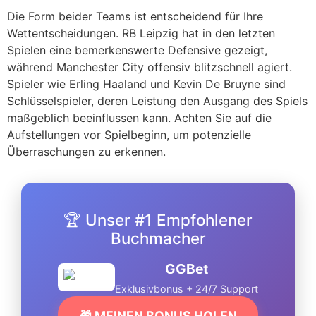
Die Form beider Teams ist entscheidend für Ihre
Wettentscheidungen. RB Leipzig hat in den letzten
Spielen eine bemerkenswerte Defensive gezeigt,
während Manchester City offensiv blitzschnell agiert.
Spieler wie Erling Haaland und Kevin De Bruyne sind
Schlüsselspieler, deren Leistung den Ausgang des Spiels
maßgeblich beeinflussen kann. Achten Sie auf die
Aufstellungen vor Spielbeginn, um potenzielle
Überraschungen zu erkennen.
🏆 Unser #1 Empfohlener
Buchmacher
GGBet
Exklusivbonus + 24/7 Support
🎁 MEINEN BONUS HOLEN