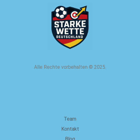
Alle Rechte vorbehalten
©
2025.
über uns
Team
Kontakt
Blog