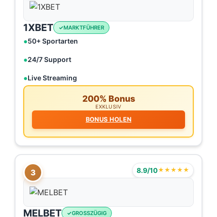
1XBET
MARKTFÜHRER
50+ Sportarten
24/7 Support
Live Streaming
200% Bonus
EXKLUSIV
BONUS HOLEN
8.9/10
★★★★★
3
MELBET
GROSSZÜGIG