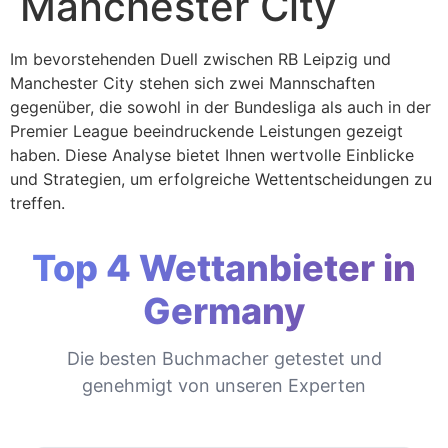
Manchester City
Im bevorstehenden Duell zwischen RB Leipzig und
Manchester City stehen sich zwei Mannschaften
gegenüber, die sowohl in der Bundesliga als auch in der
Premier League beeindruckende Leistungen gezeigt
haben. Diese Analyse bietet Ihnen wertvolle Einblicke
und Strategien, um erfolgreiche Wettentscheidungen zu
treffen.
Top 4 Wettanbieter in
Germany
Die besten Buchmacher getestet und
genehmigt von unseren Experten