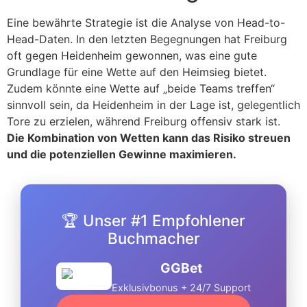
Eine bewährte Strategie ist die Analyse von Head-to-
Head-Daten. In den letzten Begegnungen hat Freiburg
oft gegen Heidenheim gewonnen, was eine gute
Grundlage für eine Wette auf den Heimsieg bietet.
Zudem könnte eine Wette auf „beide Teams treffen“
sinnvoll sein, da Heidenheim in der Lage ist, gelegentlich
Tore zu erzielen, während Freiburg offensiv stark ist.
Die Kombination von Wetten kann das Risiko streuen
und die potenziellen Gewinne maximieren.
🏆 Unser #1 Empfohlener
Buchmacher
GGBet
Exklusivbonus + 24/7 Support