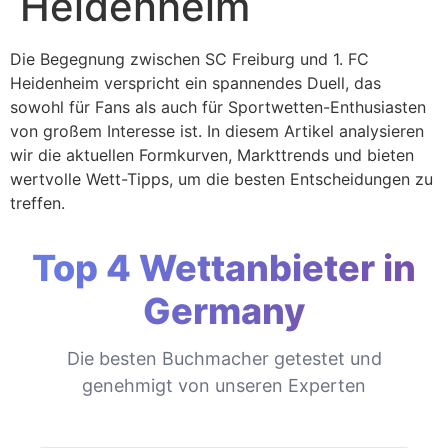
Heidenheim
Die Begegnung zwischen SC Freiburg und 1. FC
Heidenheim verspricht ein spannendes Duell, das
sowohl für Fans als auch für Sportwetten-Enthusiasten
von großem Interesse ist. In diesem Artikel analysieren
wir die aktuellen Formkurven, Markttrends und bieten
wertvolle Wett-Tipps, um die besten Entscheidungen zu
treffen.
Top 4 Wettanbieter in
Germany
Die besten Buchmacher getestet und
genehmigt von unseren Experten