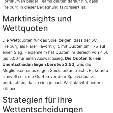
Formkurven beider Teams deuten darauf hin, dass
Freiburg in dieser Begegnung favorisiert ist.
Marktinsights und
Wettquoten
Die Wettquoten für das Spiel zeigen, dass der SC
Freiburg als klarer Favorit gilt, mit Quoten um 1,75 auf
einen Sieg. Heidenheim hat Quoten im Bereich von 4,50
bis 5,00 für einen Auswärtssieg.
Die Quoten für ein
Unentschieden liegen bei etwa 3,50
, was die
Möglichkeit eines engen Spiels unterstreicht. Es könnte
sinnvoll sein, die Quoten vor dem Spielverlauf zu
beobachten, da sie sich je nach Wettaktivität ändern
können.
Strategien für Ihre
Wettentscheidungen