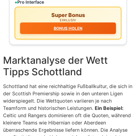
Pro Interface
Super Bonus
EXKLUSIV
BONUS HOLEN
Marktanalyse der Wett
Tipps Schottland
Schottland hat eine reichhaltige Fußballkultur, die sich in
der Scottish Premiership sowie in den unteren Ligen
widerspiegelt. Die Wettquoten variieren je nach
Teamform und historischen Leistungen.
Ein Beispiel:
Celtic und Rangers dominieren oft die Quoten, während
kleinere Teams wie Hibernian oder Aberdeen
überraschende Ergebnisse liefern können. Die Analyse