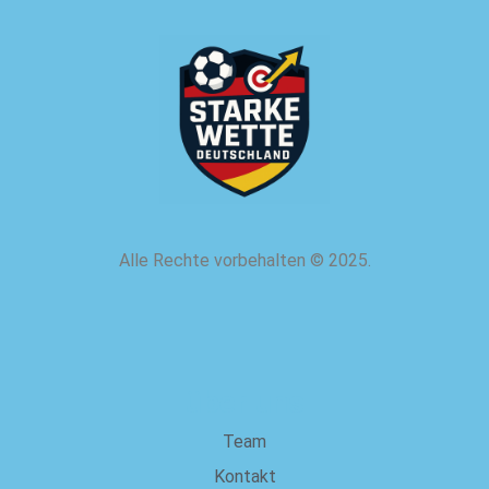
Alle Rechte vorbehalten
©
2025.
über uns
Team
Kontakt