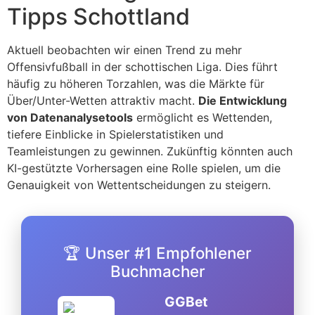
Tipps Schottland
Aktuell beobachten wir einen Trend zu mehr
Offensivfußball in der schottischen Liga. Dies führt
häufig zu höheren Torzahlen, was die Märkte für
Über/Unter-Wetten attraktiv macht.
Die Entwicklung
von Datenanalysetools
ermöglicht es Wettenden,
tiefere Einblicke in Spielerstatistiken und
Teamleistungen zu gewinnen. Zukünftig könnten auch
KI-gestützte Vorhersagen eine Rolle spielen, um die
Genauigkeit von Wettentscheidungen zu steigern.
🏆 Unser #1 Empfohlener
Buchmacher
GGBet