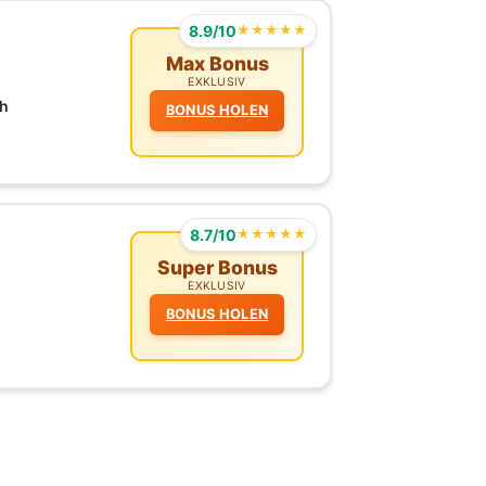
8.9/10
★★★★★
Max Bonus
EXKLUSIV
ch
BONUS HOLEN
8.7/10
★★★★★
Super Bonus
EXKLUSIV
BONUS HOLEN