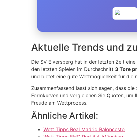
Aktuelle Trends und z
Die SV Elversberg hat in der letzten Zeit eine
den letzten Spielen im Durchschnitt
3 Tore pr
und bietet eine gute Wettmöglichkeit für die 
Zusammenfassend lässt sich sagen, dass die S
Formkurven und vergleichen Sie Quoten, um I
Freude am Wettprozess.
Ähnliche Artikel:
Wett Tipps Real Madrid Baloncesto
Wett Tipps EHC Red Bull München