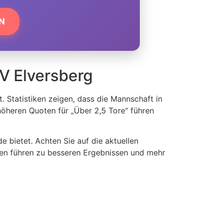
N
V Elversberg
t. Statistiken zeigen, dass die Mannschaft in
höheren Quoten für „Über 2,5 Tore“ führen
 bietet. Achten Sie auf die aktuellen
gen führen zu besseren Ergebnissen und mehr