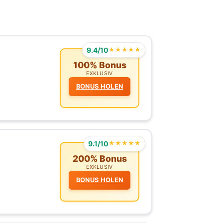
9.4/10
★★★★★
100% Bonus
EXKLUSIV
BONUS HOLEN
9.1/10
★★★★★
200% Bonus
EXKLUSIV
g
BONUS HOLEN