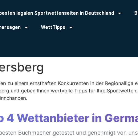
 besten legalen Sportwettenseiten in Deutschland
B
hersagen
WettTipps
versberg
ren zu einem ernsthaften Konkurrenten in der Regionalliga en
erg und geben Ihnen wertvolle Tipps für Ihre Sportwetten. 
innchancen.
p 4 Wettanbieter in Germ
 besten Buchmacher getestet und genehmigt von uns