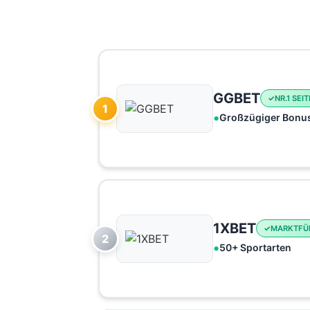
GGBET
NR.1 SEIT
1
Großzügiger Bonu
1XBET
MARKTFÜ
2
50+ Sportarten