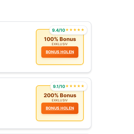
9.4/10
★★★★★
100% Bonus
EXKLUSIV
BONUS HOLEN
9.1/10
★★★★★
200% Bonus
EXKLUSIV
g
BONUS HOLEN