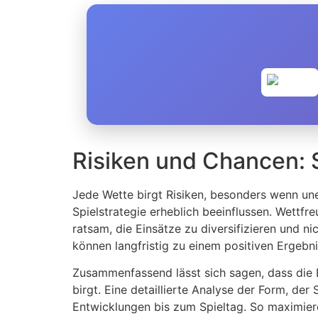
Risiken und Chancen: 
Jede Wette birgt Risiken, besonders wenn une
Spielstrategie erheblich beeinflussen. Wettfr
ratsam, die Einsätze zu diversifizieren und 
können langfristig zu einem positiven Ergebni
Zusammenfassend lässt sich sagen, dass di
birgt. Eine detaillierte Analyse der Form, der
Entwicklungen bis zum Spieltag. So maximier