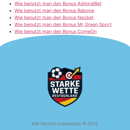
Wie benutzt man den Bonus AdmiralBet
Wie benutzt man den Bonus Rabona
Wie benutzt man den Bonus Neobet
Wie benutzt man den Bonus Mr Green Sport
Wie benutzt man den Bonus ComeOn
Alle Rechte vorbehalten
©
2025.