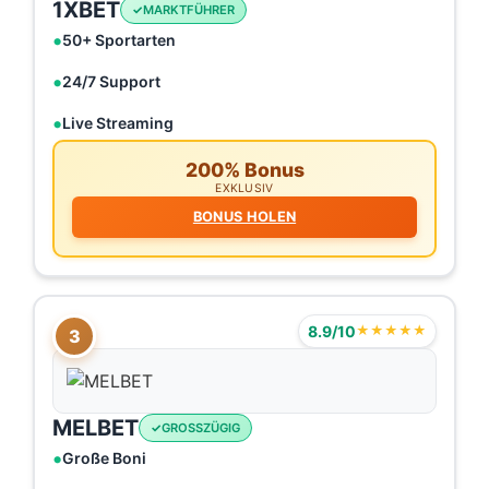
1XBET
MARKTFÜHRER
50+ Sportarten
24/7 Support
Live Streaming
200% Bonus
EXKLUSIV
BONUS HOLEN
8.9/10
★★★★★
3
MELBET
GROSSZÜGIG
Große Boni