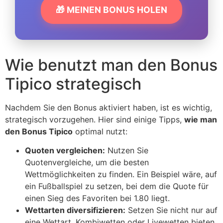
🎁 MEINEN BONUS HOLEN
Wie benutzt man den Bonus
Tipico strategisch
Nachdem Sie den Bonus aktiviert haben, ist es wichtig,
strategisch vorzugehen. Hier sind einige Tipps,
wie man
den Bonus Tipico
optimal nutzt:
Quoten vergleichen:
Nutzen Sie
Quotenvergleiche, um die besten
Wettmöglichkeiten zu finden. Ein Beispiel wäre, auf
ein Fußballspiel zu setzen, bei dem die Quote für
einen Sieg des Favoriten bei 1.80 liegt.
Wettarten diversifizieren:
Setzen Sie nicht nur auf
eine Wettart. Kombiwetten oder Livewetten bieten