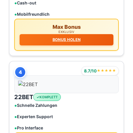
Cash-out
Mobilfreundlich
Max Bonus
EXKLUSIV
BONUS HOLEN
8.7/10
★★★★★
4
22BET
KOMPLETT
Schnelle Zahlungen
Experten Support
Pro Interface