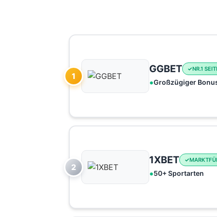
GGBET
NR.1 SEIT
1
Großzügiger Bonu
1XBET
MARKTFÜ
2
50+ Sportarten