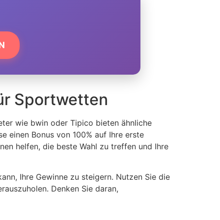
N
ür Sportwetten
ieter wie bwin oder Tipico bieten ähnliche
e einen Bonus von 100% auf Ihre erste
nen helfen, die beste Wahl zu treffen und Ihre
ann, Ihre Gewinne zu steigern. Nutzen Sie die
erauszuholen. Denken Sie daran,