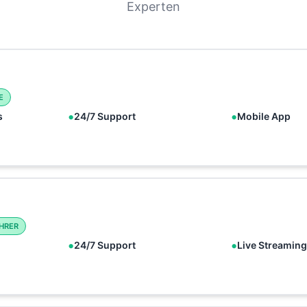
Experten
E
s
24/7 Support
Mobile App
HRER
24/7 Support
Live Streamin