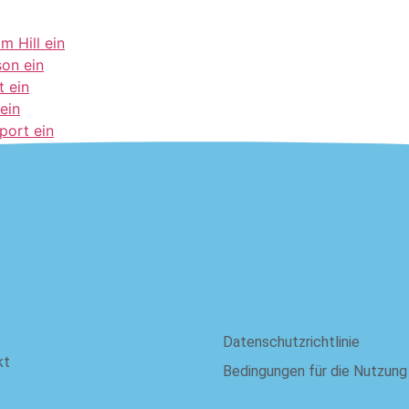
m Hill ein
on ein
 ein
ein
port ein
er uns
Rechtliches
Datenschutzrichtlinie
kt
Bedingungen für die Nutzung