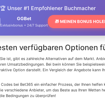
🏆 Unser #1 Empfohlener Buchmacher
GGBet
🎁 MEINEN BONUS HOLE
Exklusivbonus + 24/7 Support
besten verfügbaren Optionen f
Sie ist, gibt es zahlreiche Alternativen auf dem Markt. Anb
ren Umsatzbedingungen. Bei bwin können Sie beispielsweis
raktive Option darstellt. Ein Vergleich der Angebote kann Ih
des bei Bet365 ein einfacher Prozess, der Ihnen helfen k
ie verschiedene Anbieter, um das Beste aus Ihren Wetten h
die Bedingungen zu überprüfen!