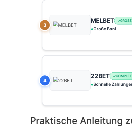
MELBET
GROSSZ
3
Große Boni
22BET
KOMPLET
4
Schnelle Zahlunge
Praktische Anleitung 