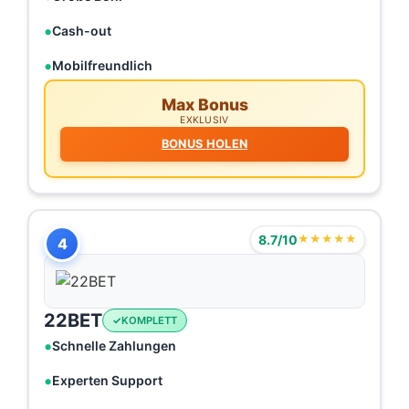
Cash-out
Mobilfreundlich
Max Bonus
EXKLUSIV
BONUS HOLEN
8.7/10
★★★★★
4
22BET
KOMPLETT
Schnelle Zahlungen
Experten Support