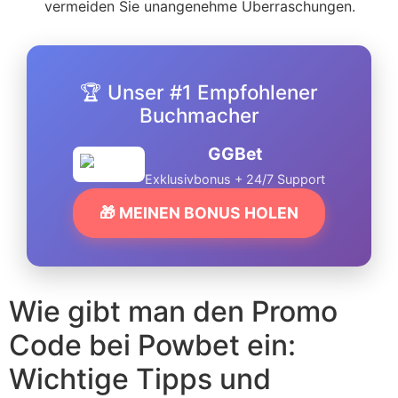
vermeiden Sie unangenehme Überraschungen.
🏆 Unser #1 Empfohlener
Buchmacher
GGBet
Exklusivbonus + 24/7 Support
🎁 MEINEN BONUS HOLEN
Wie gibt man den Promo
Code bei Powbet ein:
Wichtige Tipps und