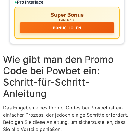
Pro Interface
Super Bonus
EXKLUSIV
BONUS HOLEN
Wie gibt man den Promo
Code bei Powbet ein:
Schritt-für-Schritt-
Anleitung
Das Eingeben eines Promo-Codes bei Powbet ist ein
einfacher Prozess, der jedoch einige Schritte erfordert.
Befolgen Sie diese Anleitung, um sicherzustellen, dass
Sie alle Vorteile genießen: