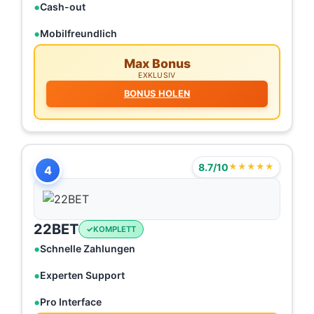
Cash-out
Mobilfreundlich
Max Bonus
EXKLUSIV
BONUS HOLEN
8.7/10
★★★★★
4
22BET
KOMPLETT
Schnelle Zahlungen
Experten Support
Pro Interface