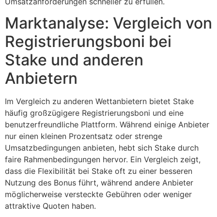
Umsatzanforderungen schneller zu erfüllen.
Marktanalyse: Vergleich von
Registrierungsboni bei
Stake und anderen
Anbietern
Im Vergleich zu anderen Wettanbietern bietet Stake
häufig großzügigere Registrierungsboni und eine
benutzerfreundliche Plattform. Während einige Anbieter
nur einen kleinen Prozentsatz oder strenge
Umsatzbedingungen anbieten, hebt sich Stake durch
faire Rahmenbedingungen hervor. Ein Vergleich zeigt,
dass die Flexibilität bei Stake oft zu einer besseren
Nutzung des Bonus führt, während andere Anbieter
möglicherweise versteckte Gebühren oder weniger
attraktive Quoten haben.