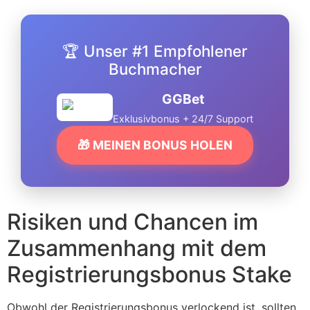
🏆 Unser #1 Empfohlener
Buchmacher
GGBet
Exklusivbonus + 24/7 Support
🎁 MEINEN BONUS HOLEN
Risiken und Chancen im
Zusammenhang mit dem
Registrierungsbonus Stake
Obwohl der Registrierungsbonus verlockend ist, sollten