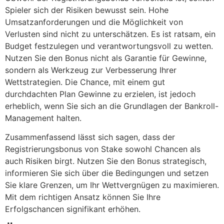
Spieler sich der Risiken bewusst sein. Hohe
Umsatzanforderungen und die Möglichkeit von
Verlusten sind nicht zu unterschätzen. Es ist ratsam, ein
Budget festzulegen und verantwortungsvoll zu wetten.
Nutzen Sie den Bonus nicht als Garantie für Gewinne,
sondern als Werkzeug zur Verbesserung Ihrer
Wettstrategien. Die Chance, mit einem gut
durchdachten Plan Gewinne zu erzielen, ist jedoch
erheblich, wenn Sie sich an die Grundlagen der Bankroll-
Management halten.
Zusammenfassend lässt sich sagen, dass der
Registrierungsbonus von Stake sowohl Chancen als
auch Risiken birgt. Nutzen Sie den Bonus strategisch,
informieren Sie sich über die Bedingungen und setzen
Sie klare Grenzen, um Ihr Wettvergnügen zu maximieren.
Mit dem richtigen Ansatz können Sie Ihre
Erfolgschancen signifikant erhöhen.