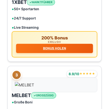
1XBET
MARKTFÜHRER
50+ Sportarten
24/7 Support
Live Streaming
200% Bonus
EXKLUSIV
BONUS HOLEN
8.9/10
★★★★★
3
MELBET
GROSSZÜGIG
Große Boni