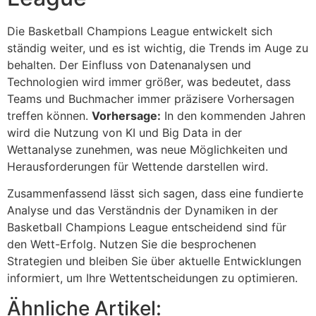
Die Basketball Champions League entwickelt sich
ständig weiter, und es ist wichtig, die Trends im Auge zu
behalten. Der Einfluss von Datenanalysen und
Technologien wird immer größer, was bedeutet, dass
Teams und Buchmacher immer präzisere Vorhersagen
treffen können.
Vorhersage:
In den kommenden Jahren
wird die Nutzung von KI und Big Data in der
Wettanalyse zunehmen, was neue Möglichkeiten und
Herausforderungen für Wettende darstellen wird.
Zusammenfassend lässt sich sagen, dass eine fundierte
Analyse und das Verständnis der Dynamiken in der
Basketball Champions League entscheidend sind für
den Wett-Erfolg. Nutzen Sie die besprochenen
Strategien und bleiben Sie über aktuelle Entwicklungen
informiert, um Ihre Wettentscheidungen zu optimieren.
Ähnliche Artikel: