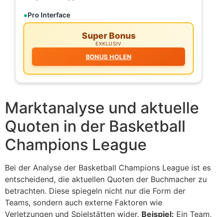
Pro Interface
Super Bonus
EXKLUSIV
BONUS HOLEN
Marktanalyse und aktuelle
Quoten in der Basketball
Champions League
Bei der Analyse der Basketball Champions League ist es
entscheidend, die aktuellen Quoten der Buchmacher zu
betrachten. Diese spiegeln nicht nur die Form der
Teams, sondern auch externe Faktoren wie
Verletzungen und Spielstätten wider.
Beispiel:
Ein Team,