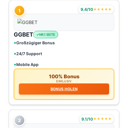
9.4/10
★★★★★
1
GGBET
NR.1 SEITE
Großzügiger Bonus
24/7 Support
Mobile App
100% Bonus
EXKLUSIV
BONUS HOLEN
9.1/10
★★★★★
2