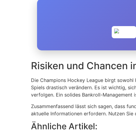
Risiken und Chancen 
Die Champions Hockey League birgt sowohl R
Spiels drastisch verändern. Es ist wichtig, si
verfolgen. Ein solides Bankroll-Management i
Zusammenfassend lässt sich sagen, dass fun
aktuelle Informationen erfordern. Nutzen Sie
Ähnliche Artikel: