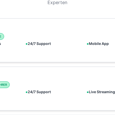
Experten
E
s
24/7 Support
Mobile App
HRER
24/7 Support
Live Streamin