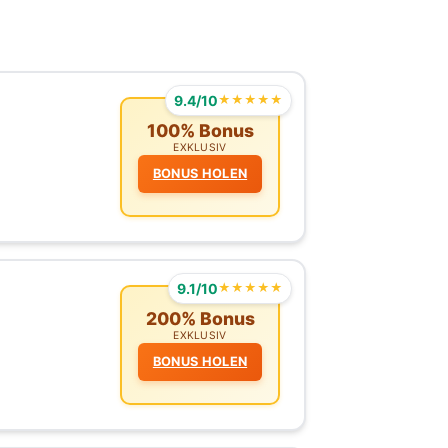
9.4/10
★★★★★
100% Bonus
EXKLUSIV
BONUS HOLEN
9.1/10
★★★★★
200% Bonus
EXKLUSIV
g
BONUS HOLEN