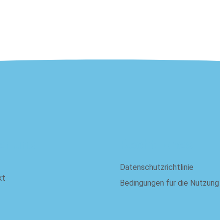
er uns
Rechtliches
Datenschutzrichtlinie
kt
Bedingungen für die Nutzung