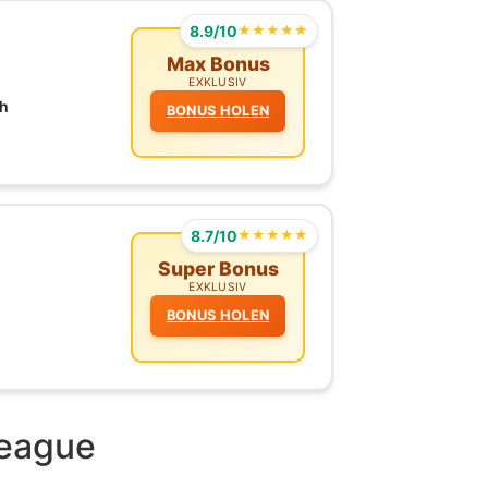
8.9/10
★★★★★
Max Bonus
EXKLUSIV
ch
BONUS HOLEN
8.7/10
★★★★★
Super Bonus
EXKLUSIV
BONUS HOLEN
League