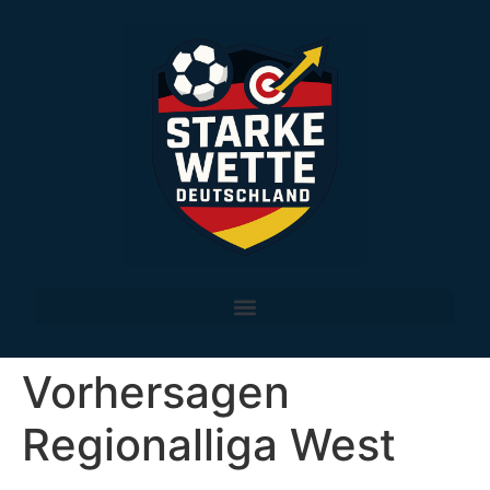
Vorhersagen
Regionalliga West