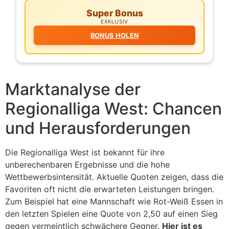
Super Bonus
EXKLUSIV
BONUS HOLEN
Marktanalyse der
Regionalliga West: Chancen
und Herausforderungen
Die Regionalliga West ist bekannt für ihre
unberechenbaren Ergebnisse und die hohe
Wettbewerbsintensität. Aktuelle Quoten zeigen, dass die
Favoriten oft nicht die erwarteten Leistungen bringen.
Zum Beispiel hat eine Mannschaft wie Rot-Weiß Essen in
den letzten Spielen eine Quote von 2,50 auf einen Sieg
gegen vermeintlich schwächere Gegner.
Hier ist es