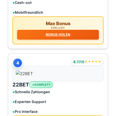
Cash-out
Mobilfreundlich
Max Bonus
EXKLUSIV
BONUS HOLEN
8.7/10
★★★★★
4
22BET
KOMPLETT
Schnelle Zahlungen
Experten Support
Pro Interface