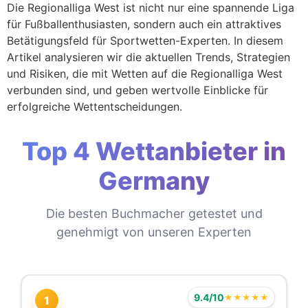
Die Regionalliga West ist nicht nur eine spannende Liga
für Fußballenthusiasten, sondern auch ein attraktives
Betätigungsfeld für Sportwetten-Experten. In diesem
Artikel analysieren wir die aktuellen Trends, Strategien
und Risiken, die mit Wetten auf die Regionalliga West
verbunden sind, und geben wertvolle Einblicke für
erfolgreiche Wettentscheidungen.
Top 4 Wettanbieter in
Germany
Die besten Buchmacher getestet und
genehmigt von unseren Experten
9.4/10
★★★★★
1