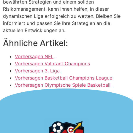
bewährten Strategien und einem soliden
Risikomanagement, kann Ihnen helfen, in dieser
dynamischen Liga erfolgreich zu wetten. Bleiben Sie
informiert und passen Sie Ihre Strategien an die
aktuellen Entwicklungen an.
Ähnliche Artikel:
Vorhersagen NFL
Vorhersagen Valorant Champions
Vorhersagen 3. Liga
Vorhersagen Basketball Champions League
Vorhersagen Olympische Spiele Basketball