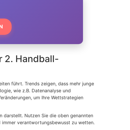
N
r 2. Handball-
iten führt. Trends zeigen, dass mehr junge
logie, wie z.B. Datenanalyse und
Veränderungen, um Ihre Wettstrategien
 darstellt. Nutzen Sie die oben genannten
nd immer verantwortungsbewusst zu wetten.