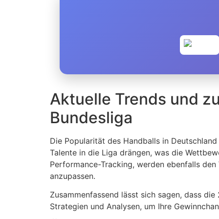
Aktuelle Trends und zu
Bundesliga
Die Popularität des Handballs in Deutschland
Talente in die Liga drängen, was die Wettbew
Performance-Tracking, werden ebenfalls den 
anzupassen.
Zusammenfassend lässt sich sagen, dass die 2
Strategien und Analysen, um Ihre Gewinncha