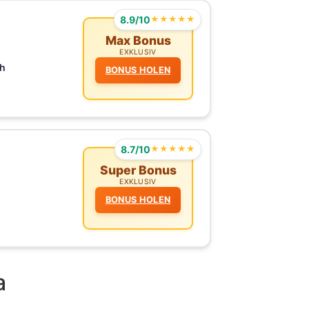
8.9/10
★★★★★
Max Bonus
EXKLUSIV
ch
BONUS HOLEN
8.7/10
★★★★★
Super Bonus
EXKLUSIV
BONUS HOLEN
a