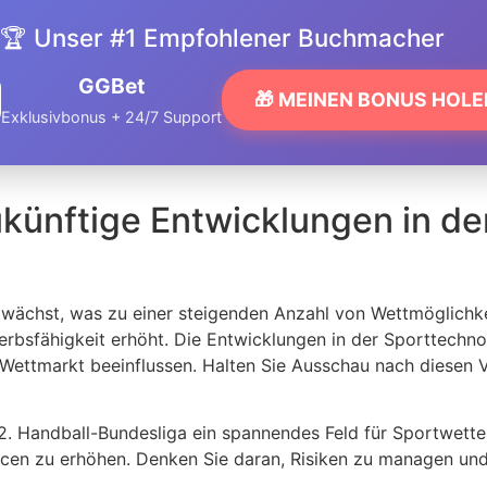
🏆 Unser #1 Empfohlener Buchmacher
GGBet
🎁 MEINEN BONUS HOLE
Exklusivbonus + 24/7 Support
künftige Entwicklungen in de
 wächst, was zu einer steigenden Anzahl von Wettmöglichke
erbsfähigkeit erhöht. Die Entwicklungen in der Sporttechno
Wettmarkt beeinflussen. Halten Sie Ausschau nach diesen 
. Handball-Bundesliga ein spannendes Feld für Sportwetten
ncen zu erhöhen. Denken Sie daran, Risiken zu managen u