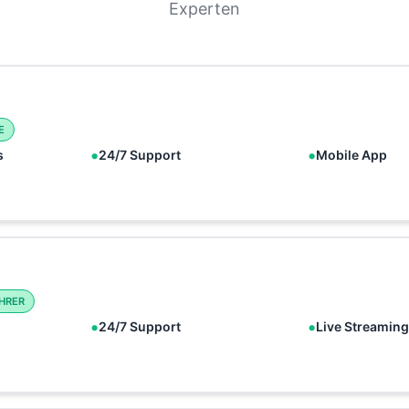
Experten
E
s
24/7 Support
Mobile App
HRER
24/7 Support
Live Streamin