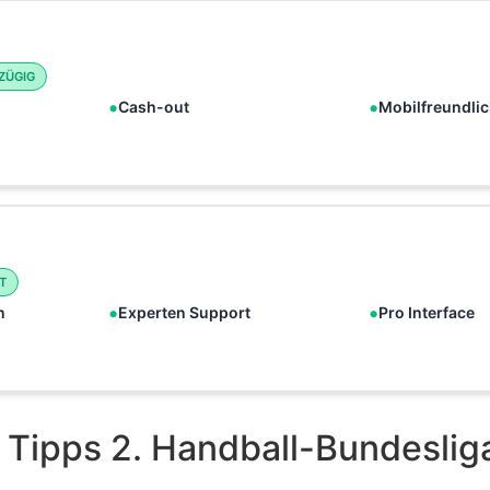
ÜGIG
Cash-out
Mobilfreundli
T
n
Experten Support
Pro Interface
 Tipps 2. Handball-Bundeslig