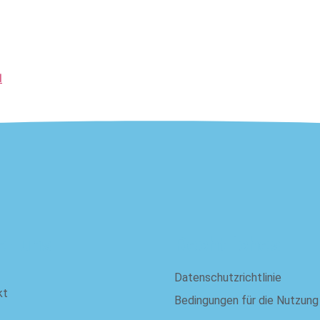
l
er uns
Rechtliches
Datenschutzrichtlinie
kt
Bedingungen für die Nutzung