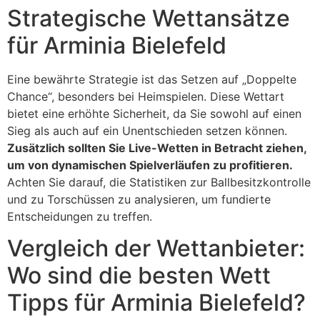
Strategische Wettansätze
für Arminia Bielefeld
Eine bewährte Strategie ist das Setzen auf „Doppelte
Chance“, besonders bei Heimspielen. Diese Wettart
bietet eine erhöhte Sicherheit, da Sie sowohl auf einen
Sieg als auch auf ein Unentschieden setzen können.
Zusätzlich sollten Sie Live-Wetten in Betracht ziehen,
um von dynamischen Spielverläufen zu profitieren.
Achten Sie darauf, die Statistiken zur Ballbesitzkontrolle
und zu Torschüssen zu analysieren, um fundierte
Entscheidungen zu treffen.
Vergleich der Wettanbieter:
Wo sind die besten Wett
Tipps für Arminia Bielefeld?