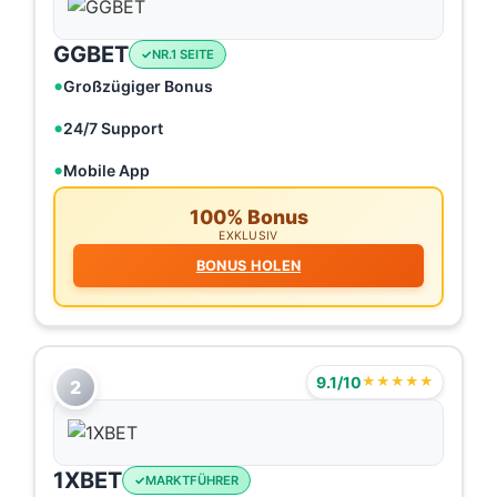
GGBET
NR.1 SEITE
Großzügiger Bonus
24/7 Support
Mobile App
100% Bonus
EXKLUSIV
BONUS HOLEN
9.1/10
★★★★★
2
1XBET
MARKTFÜHRER